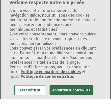
Verisure respecte votre vie privée
Afin de vous offrir une expérience de
navigation fluide, nous utilisons des cookies
pour garantir le bon fonctionnement du site et
pour mesurer son audience (cookies
techniques et statistiques).
Avec votre consentement, nous pouvons suivre
vos visites sur le site et vous proposer des
Il était une fois une maison
publicités personnalisées.
Le Système d'alarme Verisure
Vous pouvez gérer vos préférences en cliquant
sous haute protection
sur « Paramétrer » et modifier vos choix à tout
: nos produits, notre
moment en cliquant sur le lien « Modifier vos
préférences » situé en bas de la page.
Je protège
différence
Pour plus d'informations, veuillez consulter
ma maison
notre
Politique en matière de cookies
et
Sécurisez votre bien avec une technologie de
notre
Politique de confidentialité
pointe
.
mon appartement
Commencer mon devis
mon entreprise
PARAMÉTRER
ACCEPTER & CONTINUER
Les innovations
Serrure connectée