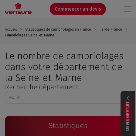
Aller
au
Commencer un devis
contenu
principal
Accueil
Statistiques de cambriolages en France
Ile-de-France
Cambriolages Seine-et-Marne
Le nombre de cambriolages
dans votre département de
la Seine-et-Marne
Recherche département
DEVIS GRATUIT
Statistiques