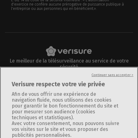
L. 612-14 du Code de la sécurité intérieure : « L'autorisation
d'exercice ne confère aucune prérogative de puissance publique à
l'entreprise ou aux personnes qui en bénéficient.».
Le meilleur de la télésurveillance au service de votre
sécurité
Suivez-nous sur
Continuer sans accepter >
Verisure respecte votre vie privée
Afin de vous offrir une expérience de
navigation fluide, nous utilisons des cookies
pour garantir le bon fonctionnement du site et
Informations légales
pour mesurer son audience (cookies
Plan du site
techniques et statistiques).
Avec votre consentement, nous pouvons suivre
Politique de confidentialité
vos visites sur le site et vous proposer des
Utilisation des cookies
publicités personnalisées.
Politique de divulgation responsable