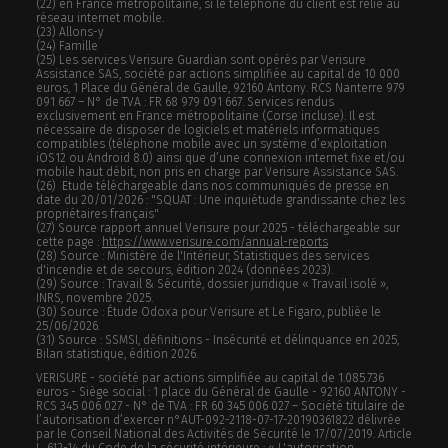
(22) en France métropolitaine, si le téléphone du client est relié au
réseau internet mobile.
(23) Allons-y
(24) Famille
(25) Les services Verisure Guardian sont opérés par Verisure
Assistance SAS, société par actions simplifiée au capital de 10 000
euros, 1 Place du Général de Gaulle, 92160 Antony. RCS Nanterre 979
091 667 – N° de TVA : FR 68 979 091 667. Services rendus
exclusivement en France métropolitaine (Corse incluse). Il est
nécessaire de disposer de logiciels et matériels informatiques
compatibles (téléphone mobile avec un système d’exploitation
iOS12 ou Android 8.0) ainsi que d’une connexion internet fixe et/ou
mobile haut débit, non pris en charge par Verisure Assistance SAS.
(26) Etude téléchargeable dans nos communiqués de presse en
date du 20/01/2026 : "SQUAT : Une inquiétude grandissante chez les
propriétaires français"
(27) Source rapport annuel Verisure pour 2025 - téléchargeable sur
cette page :
https://www.verisure.com/annual-reports
(28) Source : Ministère de l'Intérieur, Statistiques des services
d'incendie et de secours, édition 2024 (données 2023).
(29) Source : Travail & Sécurité, dossier juridique « Travail isolé »,
INRS, novembre 2025.
(30) Source : Étude Odoxa pour Verisure et Le Figaro, publiée le
25/06/2026.
(31) Source : SSMSI, définitions - Insécurité et délinquance en 2025,
Bilan statistique, édition 2026.
VERISURE - société par actions simplifiée au capital de 1.085.736
euros - Siège social : 1 place du Général de Gaulle - 92160 ANTONY -
RCS 345 006 027 - N° de TVA : FR 60 345 006 027 – Société titulaire de
l’autorisation d’exercer n°AUT-092-2118-07-17-20190361822 délivrée
par le Conseil National des Activités de Sécurité le 17/07/2019. Article