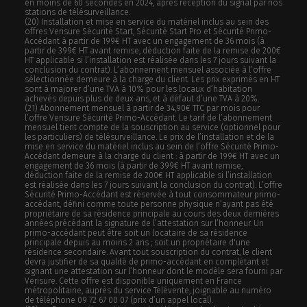
en moins de 60 secondes en 2024, après réception du signal par nos
stations de télésurveillance.
(20)
Installation et mise en service du matériel inclus au sein des
offres Verisure Sécurité Start, Sécurité Start Pro et Sécurité Primo-
Accédant à partir de 199€ HT avec un engagement de 36 mois (à
partir de 399€ HT avant remise, déduction faite de la remise de 200€
HT applicable si l’installation est réalisée dans les 7 jours suivant la
conclusion du contrat). L’abonnement mensuel associée à l’offre
sélectionnée demeure à la charge du client. Les prix exprimés en HT
sont à majorer d’une TVA à 10% pour les locaux d’habitation
achevés depuis plus de deux ans, et à défaut d’une TVA à 20%.
(21)
Abonnement mensuel à partir de 34,90€ TTC par mois pour
l’offre Verisure Sécurité Primo-Accédant. Le tarif de l’abonnement
mensuel tient compte de la souscription au service (optionnel pour
les particuliers) de télésurveillance. Le prix de l’installation et de la
mise en service du matériel inclus au sein de l’offre Sécurité Primo-
Accédant demeure à la charge du client : à partir de 199€ HT avec un
engagement de 36 mois (à partir de 399€ HT avant remise,
déduction faite de la remise de 200€ HT applicable si l’installation
est réalisée dans les 7 jours suivant la conclusion du contrat). L’offre
Sécurité Primo-Accédant est réservée à tout consommateur primo-
accédant, défini comme toute personne physique n’ayant pas été
propriétaire de sa résidence principale au cours des deux dernières
années précédant la signature de l’attestation sur l’honneur. Un
primo-accédant peut être soit un locataire de sa résidence
principale depuis au moins 2 ans ; soit un propriétaire d'une
résidence secondaire. Avant tout souscription du contrat, le client
devra justifier de sa qualité de primo-accédant en complétant et
signant une attestation sur l’honneur dont le modèle sera fourni par
Verisure. Cette offre est disponible uniquement en France
métropolitaine, auprès du service Télévente, joignable au numéro
de téléphone 09 72 67 00 07 (prix d’un appel local).