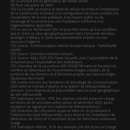
(8) Ce produit est un générateur de fumée sèche.
(9) Pour une pièce de 30m².
(10) La Société se réserve le droit de refuser la vente et l’installation
de la Caméra Arlo Essential si la configuration des lieux conduit à la
visualisation de la voie publique, d’un espace public ou du
voisinage et ne permet pas une installation conforme à la
réglementation applicable.
(11) Le service MyVerisure SOS ne peut être rendu qu’à la condition
que le client se situe géographiquement dans l’enceinte des lieux
protégés. A défaut, le client sera directement orienté vers les
services d’urgence.
(12) Source : Communication interne Groupe Verisure - Portefeuille
clients.
(13) Source : Données internes Verisure.
(14) Source : Atlas 2025 d’En Toute Sécurité, avec l’autorisation de la
rédaction pour l’exploitation des statistiques.
(15) L’étendue de la couverture WIFI VISION TM varie en fonction du
nombre de détecteurs de mouvements images installés, de la
position de ces derniers et d’éléments propres aux lieux protégés
(épaisseur des murs).
(16) Contre-mesure aux tentatives de brouillage de communication
GSM entre la centrale d’alarme et la station de télésurveillance
Verisure. Sous réserve de la disponibilité dans la zone géographique
du site télésurveillé.
(17) Statistique interne : 91% des alarmes ont été prises en charge
en moins de 60 secondes entre janvier et décembre 2022, après
réception du signal par nos stations de télésurveillance.)
(18) Détection des intrusions avant qu’elles ne se produisent à
l’intérieur des lieux télésurveillés, sous réserve de l’installation de
détecteurs de chocs et d’ouverture et/ou de détecteurs extérieurs
image.
(19) Statistique interne : 91 % des alarmes ont été prises en charge