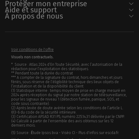
Protéger mon entreprise
Aide et support
À propos de nous
Voir conditions de l'offre
Visuels non contractuels.
* Source : Atlas 2024 d’En Toute Sécurité, avec l’autorisation de la
rédaction pour l’exploitation des statistiques.
** Pendant toute la durée du contrat
*** A compter de la signature du contrat, hors dimanches et jours
fériés, sous réserve de l’éligibilité technique des lieux objets de
l’installation et de la disponibilité du client
(1) Statistique interne : temps moyen de prise en charge mesuré en
2024 après réception du signal par notre station de télésurveillance,
pour les signaux de niveau 1 (détection fumée, panique, SOS, et
code sous contrainte).
(2) Après levée de doute avérée selon les conditions de l’article L.
613-6 du code de la sécurité intérieure.
(3) Certification APSAD R31 P5, numéro 225.14.31 délivrée par le CNPP.
(4) Calculé à partir de l'ensemble des avis obtenus sur les 12
derniers mois.
(5) Source :
É
tude Ipsos bva - Viséo CI - Plus d'infos sur escda.fr.