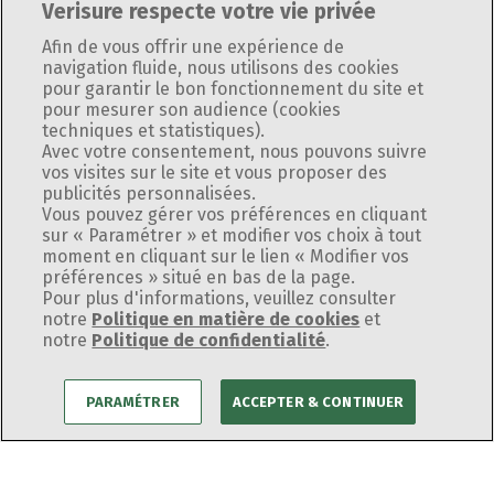
Verisure respecte votre vie privée
Afin de vous offrir une expérience de
navigation fluide, nous utilisons des cookies
pour garantir le bon fonctionnement du site et
pour mesurer son audience (cookies
techniques et statistiques).
Avec votre consentement, nous pouvons suivre
vos visites sur le site et vous proposer des
Il était une fois une maison
publicités personnalisées.
Le Système d'alarme Verisure
Vous pouvez gérer vos préférences en cliquant
sous haute protection
sur « Paramétrer » et modifier vos choix à tout
: nos produits, notre
moment en cliquant sur le lien « Modifier vos
préférences » situé en bas de la page.
Je protège
différence
Pour plus d'informations, veuillez consulter
ma maison
notre
Politique en matière de cookies
et
Sécurisez votre bien avec une technologie de
notre
Politique de confidentialité
pointe
.
mon appartement
Commencer mon devis
mon entreprise
PARAMÉTRER
ACCEPTER & CONTINUER
Les innovations
Serrure connectée