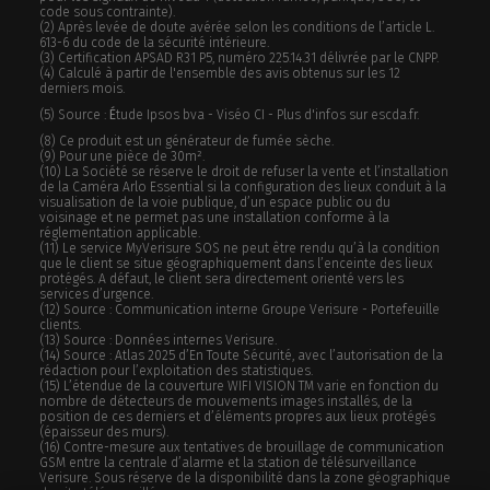
code sous contrainte).
(2) Après levée de doute avérée selon les conditions de l’article L.
613-6 du code de la sécurité intérieure.
(3) Certification APSAD R31 P5, numéro 225.14.31 délivrée par le CNPP.
(4) Calculé à partir de l'ensemble des avis obtenus sur les 12
derniers mois.
(5) Source :
É
tude Ipsos bva - Viséo CI - Plus d'infos sur escda.fr.
(8) Ce produit est un générateur de fumée sèche.
(9) Pour une pièce de 30m².
(10) La Société se réserve le droit de refuser la vente et l’installation
de la Caméra Arlo Essential si la configuration des lieux conduit à la
visualisation de la voie publique, d’un espace public ou du
voisinage et ne permet pas une installation conforme à la
réglementation applicable.
(11) Le service MyVerisure SOS ne peut être rendu qu’à la condition
que le client se situe géographiquement dans l’enceinte des lieux
protégés. A défaut, le client sera directement orienté vers les
services d’urgence.
(12) Source : Communication interne Groupe Verisure - Portefeuille
clients.
(13) Source : Données internes Verisure.
(14) Source : Atlas 2025 d’En Toute Sécurité, avec l’autorisation de la
rédaction pour l’exploitation des statistiques.
(15) L’étendue de la couverture WIFI VISION TM varie en fonction du
nombre de détecteurs de mouvements images installés, de la
position de ces derniers et d’éléments propres aux lieux protégés
(épaisseur des murs).
(16) Contre-mesure aux tentatives de brouillage de communication
GSM entre la centrale d’alarme et la station de télésurveillance
Verisure. Sous réserve de la disponibilité dans la zone géographique