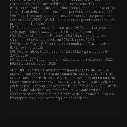
compatibles (téléphone mobile avec un système d’exploitation
iOS12 ou Android 8.0) ainsi que d’une connexion internet fixe et/ou
mobile haut débit, non pris en charge par Verisure Assistance SAS.
(26) Etude téléchargeable dans nos communiqués de presse en
date du 20/01/2026 : "SQUAT : Une inquiétude grandissante chez les
propriétaires français"
(27) Source rapport annuel Verisure pour 2025 - téléchargeable sur
cette page :
https://www.verisure.com/annual-reports
(28) Source : Ministère de l'Intérieur, Statistiques des services
d'incendie et de secours, édition 2024 (données 2023).
(29) Source : Travail & Sécurité, dossier juridique « Travail isolé »,
INRS, novembre 2025.
(30) Source : Étude Odoxa pour Verisure et Le Figaro, publiée le
25/06/2026.
(31) Source : SSMSI, définitions - Insécurité et délinquance en 2025,
Bilan statistique, édition 2026.
VERISURE - société par actions simplifiée au capital de 1.085.736
euros - Siège social : 1 place du Général de Gaulle - 92160 ANTONY -
RCS 345 006 027 - N° de TVA : FR 60 345 006 027 – Société titulaire de
l’autorisation d’exercer n°AUT-092-2118-07-17-20190361822 délivrée
par le Conseil National des Activités de Sécurité le 17/07/2019. Article
L. 612-14 du Code de la sécurité intérieure : « L'autorisation
d'exercice ne confère aucune prérogative de puissance publique à
l'entreprise ou aux personnes qui en bénéficient.».