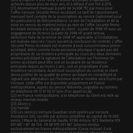
achevés depuis plus de deux ans, et à défaut d’une TVA à 20%.
(21)
Abonnement mensuel à partir de 34,90€ TTC par mois pour
l’offre Verisure Sécurité Primo-Accédant. Le tarif de l’abonnement
mensuel tient compte de la souscription au service (optionnel pour
les particuliers) de télésurveillance. Le prix de l’installation et de la
mise en service du matériel inclus au sein de l’offre Sécurité Primo-
Accédant demeure à la charge du client : à partir de 199€ HT avec un
engagement de 36 mois (à partir de 399€ HT avant remise,
déduction faite de la remise de 200€ HT applicable si l’installation
est réalisée dans les 7 jours suivant la conclusion du contrat). L’offre
Sécurité Primo-Accédant est réservée à tout consommateur primo-
accédant, défini comme toute personne physique n’ayant pas été
propriétaire de sa résidence principale au cours des deux dernières
années précédant la signature de l’attestation sur l’honneur. Un
primo-accédant peut être soit un locataire de sa résidence
principale depuis au moins 2 ans ; soit un propriétaire d'une
résidence secondaire. Avant tout souscription du contrat, le client
devra justifier de sa qualité de primo-accédant en complétant et
signant une attestation sur l’honneur dont le modèle sera fourni par
Verisure. Cette offre est disponible uniquement en France
métropolitaine, auprès du service Télévente, joignable au numéro
de téléphone 09 72 67 00 07 (prix d’un appel local).
(22) en France métropolitaine, si le téléphone du client est relié au
réseau internet mobile.
(23) Allons-y
(24) Famille
(25) Les services Verisure Guardian sont opérés par Verisure
Assistance SAS, société par actions simplifiée au capital de 10 000
euros, 1 Place du Général de Gaulle, 92160 Antony. RCS Nanterre 979
091 667 – N° de TVA : FR 68 979 091 667. Services rendus
exclusivement en France métropolitaine (Corse incluse). Il est
nécessaire de disposer de logiciels et matériels informatiques