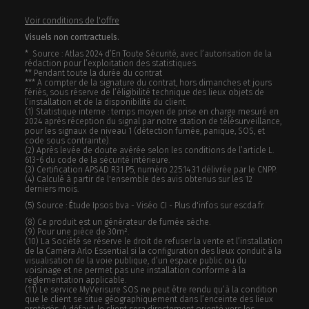
Voir conditions de l'offre
Visuels non contractuels.
* Source : Atlas 2024 d’En Toute Sécurité, avec l’autorisation de la
rédaction pour l’exploitation des statistiques.
** Pendant toute la durée du contrat
*** A compter de la signature du contrat, hors dimanches et jours
fériés, sous réserve de l’éligibilité technique des lieux objets de
l’installation et de la disponibilité du client
(1) Statistique interne : temps moyen de prise en charge mesuré en
2024 après réception du signal par notre station de télésurveillance,
pour les signaux de niveau 1 (détection fumée, panique, SOS, et
code sous contrainte).
(2) Après levée de doute avérée selon les conditions de l’article L.
613-6 du code de la sécurité intérieure.
(3) Certification APSAD R31 P5, numéro 225.14.31 délivrée par le CNPP.
(4) Calculé à partir de l'ensemble des avis obtenus sur les 12
derniers mois.
(5) Source :
É
tude Ipsos bva - Viséo CI - Plus d'infos sur escda.fr.
(8) Ce produit est un générateur de fumée sèche.
(9) Pour une pièce de 30m².
(10) La Société se réserve le droit de refuser la vente et l’installation
de la Caméra Arlo Essential si la configuration des lieux conduit à la
visualisation de la voie publique, d’un espace public ou du
voisinage et ne permet pas une installation conforme à la
réglementation applicable.
(11) Le service MyVerisure SOS ne peut être rendu qu’à la condition
que le client se situe géographiquement dans l’enceinte des lieux
protégés. A défaut, le client sera directement orienté vers les