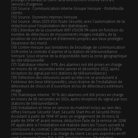
services d’urgence.
(12) Source : Communication interne Groupe Verisure - Portefeuille
clients.
(13) Source : Données internes Verisure.
(14) Source : Atlas 2025 d’En Toute Sécurité, avec l’autorisation de la
rédaction pour l’exploitation des statistiques.
(15) L’étendue de la couverture WIFI VISION TM varie en fonction du
nombre de détecteurs de mouvements images installés, de la
position de ces derniers et d’éléments propres aux lieux protégés
(épaisseur des murs).
(16) Contre-mesure aux tentatives de brouillage de communication
GSM entre la centrale d’alarme et la station de télésurveillance
Verisure. Sous réserve de la disponibilité dans la zone géographique
du site télésurveillé.
(17) Statistique interne : 91% des alarmes ont été prises en charge
en moins de 60 secondes entre janvier et décembre 2022, après
réception du signal par nos stations de télésurveillance.)
(18) Détection des intrusions avant qu’elles ne se produisent à
l’intérieur des lieux télésurveillés, sous réserve de l’installation de
détecteurs de chocs et d’ouverture et/ou de détecteurs extérieurs
image.
(19) Statistique interne : 91 % des alarmes ont été prises en charge
en moins de 60 secondes en 2024, après réception du signal par nos
stations de télésurveillance.
(20)
Installation et mise en service du matériel inclus au sein des
offres Verisure Sécurité Start, Sécurité Start Pro et Sécurité Primo-
Accédant à partir de 199€ HT avec un engagement de 36 mois (à
partir de 399€ HT avant remise, déduction faite de la remise de 200€
HT applicable si l’installation est réalisée dans les 7 jours suivant la
conclusion du contrat). L’abonnement mensuel associée à l’offre
sélectionnée demeure à la charge du client. Les prix exprimés en HT
sont à majorer d’une TVA à 10% pour les locaux d’habitation