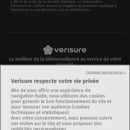
L. 612-14 du Code de la sécurité intérieure : « L'autorisation
d'exercice ne confère aucune prérogative de puissance publique à
l'entreprise ou aux personnes qui en bénéficient.».
Le meilleur de la télésurveillance au service de votre
sécurité
Suivez-nous sur
Continuer sans accepter >
Verisure respecte votre vie privée
Afin de vous offrir une expérience de
navigation fluide, nous utilisons des cookies
pour garantir le bon fonctionnement du site et
Informations légales
pour mesurer son audience (cookies
Plan du site
techniques et statistiques).
Politique de confidentialité
Avec votre consentement, nous pouvons suivre
vos visites sur le site et vous proposer des
Utilisation des cookies
publicités personnalisées.
Politique de divulgation responsable