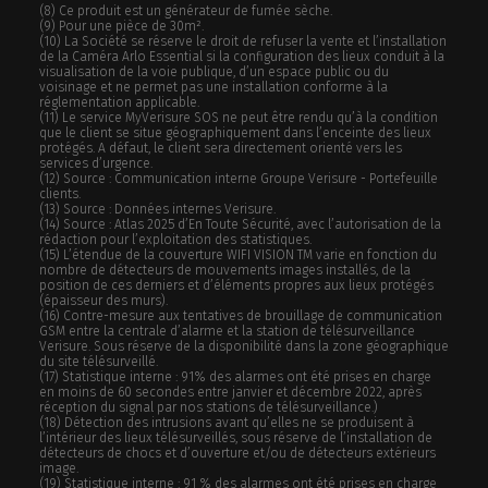
(8) Ce produit est un générateur de fumée sèche.
(9) Pour une pièce de 30m².
(10) La Société se réserve le droit de refuser la vente et l’installation
de la Caméra Arlo Essential si la configuration des lieux conduit à la
visualisation de la voie publique, d’un espace public ou du
voisinage et ne permet pas une installation conforme à la
réglementation applicable.
(11) Le service MyVerisure SOS ne peut être rendu qu’à la condition
que le client se situe géographiquement dans l’enceinte des lieux
protégés. A défaut, le client sera directement orienté vers les
services d’urgence.
(12) Source : Communication interne Groupe Verisure - Portefeuille
clients.
(13) Source : Données internes Verisure.
(14) Source : Atlas 2025 d’En Toute Sécurité, avec l’autorisation de la
rédaction pour l’exploitation des statistiques.
(15) L’étendue de la couverture WIFI VISION TM varie en fonction du
nombre de détecteurs de mouvements images installés, de la
position de ces derniers et d’éléments propres aux lieux protégés
(épaisseur des murs).
(16) Contre-mesure aux tentatives de brouillage de communication
GSM entre la centrale d’alarme et la station de télésurveillance
Verisure. Sous réserve de la disponibilité dans la zone géographique
du site télésurveillé.
(17) Statistique interne : 91% des alarmes ont été prises en charge
en moins de 60 secondes entre janvier et décembre 2022, après
réception du signal par nos stations de télésurveillance.)
(18) Détection des intrusions avant qu’elles ne se produisent à
l’intérieur des lieux télésurveillés, sous réserve de l’installation de
détecteurs de chocs et d’ouverture et/ou de détecteurs extérieurs
image.
(19) Statistique interne : 91 % des alarmes ont été prises en charge