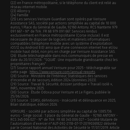
(22) en France métropolitaine, si le téléphone du client est relié au
réseau internet mobile.
(23) Allons-y
(24) Famille
(25) Les services Verisure Guardian sont opérés par Verisure
Assistance SAS, société par actions simplifiée au capital de 10 000
euros, 1 Place du Général de Gaulle, 92160 Antony. RCS Nanterre 979
091 667 – N° de TVA : FR 68 979 091 667. Services rendus
exclusivement en France métropolitaine (Corse incluse). Il est
nécessaire de disposer de logiciels et matériels informatiques
compatibles (téléphone mobile avec un système d’exploitation
iOS12 ou Android 8.0) ainsi que d’une connexion internet fixe et/ou
mobile haut débit, non pris en charge par Verisure Assistance SAS.
(26) Etude téléchargeable dans nos communiqués de presse en
date du 20/01/2026 : "SQUAT : Une inquiétude grandissante chez les
propriétaires français"
(27) Source rapport annuel Verisure pour 2025 - téléchargeable sur
cette page :
https://www.verisure.com/annual-reports
(28) Source : Ministère de l'Intérieur, Statistiques des services
d'incendie et de secours, édition 2024 (données 2023).
(29) Source : Travail & Sécurité, dossier juridique « Travail isolé »,
INRS, novembre 2025.
(30) Source : Étude Odoxa pour Verisure et Le Figaro, publiée le
25/06/2026.
(31) Source : SSMSI, définitions - Insécurité et délinquance en 2025,
Bilan statistique, édition 2026.
VERISURE - société par actions simplifiée au capital de 1.085.736
euros - Siège social : 1 place du Général de Gaulle - 92160 ANTONY -
RCS 345 006 027 - N° de TVA : FR 60 345 006 027 – Société titulaire de
l’autorisation d’exercer n°AUT-092-2118-07-17-20190361822 délivrée
par le Conseil National des Activités de Sécurité le 17/07/2019. Article