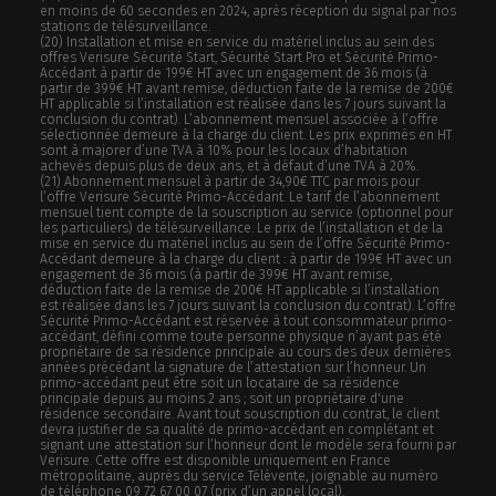
en moins de 60 secondes en 2024, après réception du signal par nos
stations de télésurveillance.
(20)
Installation et mise en service du matériel inclus au sein des
offres Verisure Sécurité Start, Sécurité Start Pro et Sécurité Primo-
Accédant à partir de 199€ HT avec un engagement de 36 mois (à
partir de 399€ HT avant remise, déduction faite de la remise de 200€
HT applicable si l’installation est réalisée dans les 7 jours suivant la
conclusion du contrat). L’abonnement mensuel associée à l’offre
sélectionnée demeure à la charge du client. Les prix exprimés en HT
sont à majorer d’une TVA à 10% pour les locaux d’habitation
achevés depuis plus de deux ans, et à défaut d’une TVA à 20%.
(21)
Abonnement mensuel à partir de 34,90€ TTC par mois pour
l’offre Verisure Sécurité Primo-Accédant. Le tarif de l’abonnement
mensuel tient compte de la souscription au service (optionnel pour
les particuliers) de télésurveillance. Le prix de l’installation et de la
mise en service du matériel inclus au sein de l’offre Sécurité Primo-
Accédant demeure à la charge du client : à partir de 199€ HT avec un
engagement de 36 mois (à partir de 399€ HT avant remise,
déduction faite de la remise de 200€ HT applicable si l’installation
est réalisée dans les 7 jours suivant la conclusion du contrat). L’offre
Sécurité Primo-Accédant est réservée à tout consommateur primo-
accédant, défini comme toute personne physique n’ayant pas été
propriétaire de sa résidence principale au cours des deux dernières
années précédant la signature de l’attestation sur l’honneur. Un
primo-accédant peut être soit un locataire de sa résidence
principale depuis au moins 2 ans ; soit un propriétaire d'une
résidence secondaire. Avant tout souscription du contrat, le client
devra justifier de sa qualité de primo-accédant en complétant et
signant une attestation sur l’honneur dont le modèle sera fourni par
Verisure. Cette offre est disponible uniquement en France
métropolitaine, auprès du service Télévente, joignable au numéro
de téléphone 09 72 67 00 07 (prix d’un appel local).