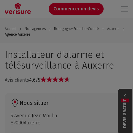
Aller
au
Commencer un devis
contenu
principal
Accueil
Nos agences
Bourgogne-Franche-Comté
Auxerre
Agence Auxerre
Installateur d'alarme et
télésurveillance à Auxerre
Avis clients
4.6/5
DEVIS GRATUIT
Nous situer
5 Avenue Jean Moulin
89000
Auxerre