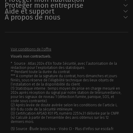
Protéger mon entreprise
Aide et support
À propos de nous
Voir conditions de l'offre
Visuels non contractuels.
* Source : Atlas 2024 d’En Toute Sécurité, avec l’autorisation de la
rédaction pour l’exploitation des statistiques.
** Pendant toute la durée du contrat
*** A compter de la signature du contrat, hors dimanches et jours
fériés, sous réserve de l’éligibilité technique des lieux objets de
l’installation et de la disponibilité du client
(1) Statistique interne : temps moyen de prise en charge mesuré en
2024 après réception du signal par notre station de télésurveillance,
pour les signaux de niveau 1 (détection fumée, panique, SOS, et
code sous contrainte).
(2) Après levée de doute avérée selon les conditions de l’article L.
613-6 du code de la sécurité intérieure.
(3) Certification APSAD R31 P5, numéro 225.14.31 délivrée par le CNPP.
(4) Calculé à partir de l'ensemble des avis obtenus sur les 12
derniers mois.
(5) Source :
É
tude Ipsos bva - Viséo CI - Plus d'infos sur escda.fr.