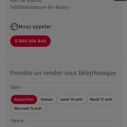
Parc de Brabois
54500
Vandœuvre-lès-Nancy
Nous appeler
0 805 404 840
Prendre un rendez-vous téléphonique
Date
Aujourd'hui
Demain
Lundi 10 août
Mardi 11 août
Mercredi 12 août
Heure