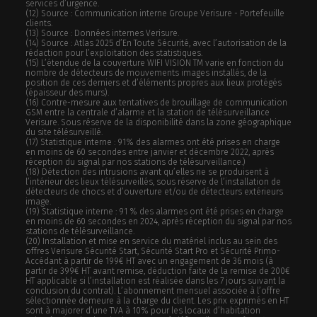
services d’urgence.
(12) Source : Communication interne Groupe Verisure - Portefeuille
clients.
(13) Source : Données internes Verisure.
(14) Source : Atlas 2025 d’En Toute Sécurité, avec l’autorisation de la
rédaction pour l’exploitation des statistiques.
(15) L’étendue de la couverture WIFI VISION TM varie en fonction du
nombre de détecteurs de mouvements images installés, de la
position de ces derniers et d’éléments propres aux lieux protégés
(épaisseur des murs).
(16) Contre-mesure aux tentatives de brouillage de communication
GSM entre la centrale d’alarme et la station de télésurveillance
Verisure. Sous réserve de la disponibilité dans la zone géographique
du site télésurveillé.
(17) Statistique interne : 91% des alarmes ont été prises en charge
en moins de 60 secondes entre janvier et décembre 2022, après
réception du signal par nos stations de télésurveillance.)
(18) Détection des intrusions avant qu’elles ne se produisent à
l’intérieur des lieux télésurveillés, sous réserve de l’installation de
détecteurs de chocs et d’ouverture et/ou de détecteurs extérieurs
image.
(19) Statistique interne : 91 % des alarmes ont été prises en charge
en moins de 60 secondes en 2024, après réception du signal par nos
stations de télésurveillance.
(20)
Installation et mise en service du matériel inclus au sein des
offres Verisure Sécurité Start, Sécurité Start Pro et Sécurité Primo-
Accédant à partir de 199€ HT avec un engagement de 36 mois (à
partir de 399€ HT avant remise, déduction faite de la remise de 200€
HT applicable si l’installation est réalisée dans les 7 jours suivant la
conclusion du contrat). L’abonnement mensuel associée à l’offre
sélectionnée demeure à la charge du client. Les prix exprimés en HT
sont à majorer d’une TVA à 10% pour les locaux d’habitation