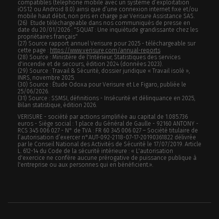
compatibles (téléphone mobile avec un système d’exploitation
iOS12 ou Android 8.0) ainsi que d’une connexion internet fixe et/ou
mobile haut débit, non pris en charge par Verisure Assistance SAS.
(26) Etude téléchargeable dans nos communiqués de presse en
date du 20/01/2026 : "SQUAT : Une inquiétude grandissante chez les
propriétaires français"
(27) Source rapport annuel Verisure pour 2025 - téléchargeable sur
cette page :
https://www.verisure.com/annual-reports
(28) Source : Ministère de l'Intérieur, Statistiques des services
d'incendie et de secours, édition 2024 (données 2023).
(29) Source : Travail & Sécurité, dossier juridique « Travail isolé »,
INRS, novembre 2025.
(30) Source : Étude Odoxa pour Verisure et Le Figaro, publiée le
25/06/2026.
(31) Source : SSMSI, définitions - Insécurité et délinquance en 2025,
Bilan statistique, édition 2026.
VERISURE - société par actions simplifiée au capital de 1.085.736
euros - Siège social : 1 place du Général de Gaulle - 92160 ANTONY -
RCS 345 006 027 - N° de TVA : FR 60 345 006 027 – Société titulaire de
l’autorisation d’exercer n°AUT-092-2118-07-17-20190361822 délivrée
par le Conseil National des Activités de Sécurité le 17/07/2019. Article
L. 612-14 du Code de la sécurité intérieure : « L'autorisation
d'exercice ne confère aucune prérogative de puissance publique à
l'entreprise ou aux personnes qui en bénéficient.».