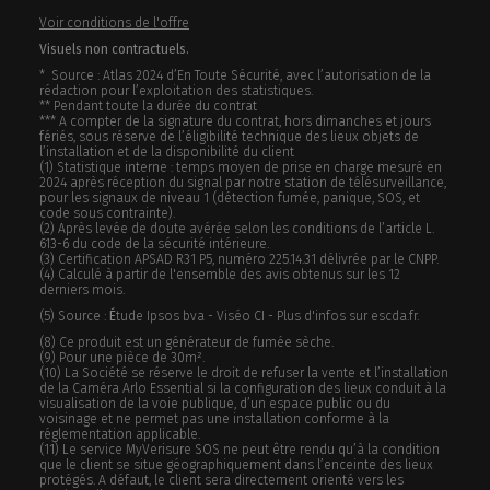
Voir conditions de l'offre
Visuels non contractuels.
* Source : Atlas 2024 d’En Toute Sécurité, avec l’autorisation de la
rédaction pour l’exploitation des statistiques.
** Pendant toute la durée du contrat
*** A compter de la signature du contrat, hors dimanches et jours
fériés, sous réserve de l’éligibilité technique des lieux objets de
l’installation et de la disponibilité du client
(1) Statistique interne : temps moyen de prise en charge mesuré en
2024 après réception du signal par notre station de télésurveillance,
pour les signaux de niveau 1 (détection fumée, panique, SOS, et
code sous contrainte).
(2) Après levée de doute avérée selon les conditions de l’article L.
613-6 du code de la sécurité intérieure.
(3) Certification APSAD R31 P5, numéro 225.14.31 délivrée par le CNPP.
(4) Calculé à partir de l'ensemble des avis obtenus sur les 12
derniers mois.
(5) Source :
É
tude Ipsos bva - Viséo CI - Plus d'infos sur escda.fr.
(8) Ce produit est un générateur de fumée sèche.
(9) Pour une pièce de 30m².
(10) La Société se réserve le droit de refuser la vente et l’installation
de la Caméra Arlo Essential si la configuration des lieux conduit à la
visualisation de la voie publique, d’un espace public ou du
voisinage et ne permet pas une installation conforme à la
réglementation applicable.
(11) Le service MyVerisure SOS ne peut être rendu qu’à la condition
que le client se situe géographiquement dans l’enceinte des lieux
protégés. A défaut, le client sera directement orienté vers les