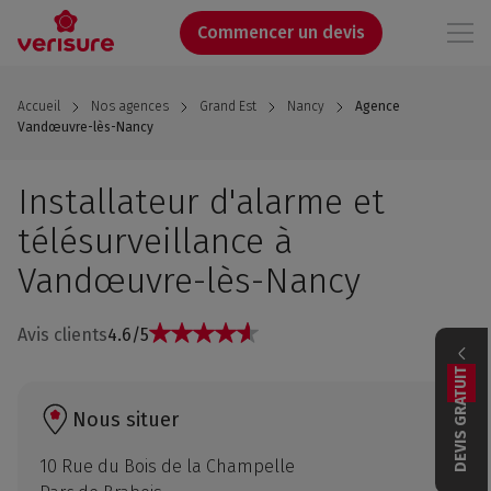
Aller
au
Commencer un devis
contenu
principal
Accueil
Nos agences
Grand Est
Nancy
Agence
Vandœuvre-lès-Nancy
Installateur d'alarme et
télésurveillance à
Vandœuvre-lès-Nancy
Avis clients
4.6/5
DEVIS GRATUIT
Nous situer
10 Rue du Bois de la Champelle