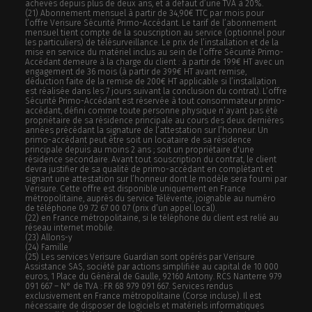
achevés depuis plus de deux ans, et à défaut d’une TVA à 20%.
(21)
Abonnement mensuel à partir de 34,90€ TTC par mois pour
l’offre Verisure Sécurité Primo-Accédant. Le tarif de l’abonnement
mensuel tient compte de la souscription au service (optionnel pour
les particuliers) de télésurveillance. Le prix de l’installation et de la
mise en service du matériel inclus au sein de l’offre Sécurité Primo-
Accédant demeure à la charge du client : à partir de 199€ HT avec un
engagement de 36 mois (à partir de 399€ HT avant remise,
déduction faite de la remise de 200€ HT applicable si l’installation
est réalisée dans les 7 jours suivant la conclusion du contrat). L’offre
Sécurité Primo-Accédant est réservée à tout consommateur primo-
accédant, défini comme toute personne physique n’ayant pas été
propriétaire de sa résidence principale au cours des deux dernières
années précédant la signature de l’attestation sur l’honneur. Un
primo-accédant peut être soit un locataire de sa résidence
principale depuis au moins 2 ans ; soit un propriétaire d'une
résidence secondaire. Avant tout souscription du contrat, le client
devra justifier de sa qualité de primo-accédant en complétant et
signant une attestation sur l’honneur dont le modèle sera fourni par
Verisure. Cette offre est disponible uniquement en France
métropolitaine, auprès du service Télévente, joignable au numéro
de téléphone 09 72 67 00 07 (prix d’un appel local).
(22) en France métropolitaine, si le téléphone du client est relié au
réseau internet mobile.
(23) Allons-y
(24) Famille
(25) Les services Verisure Guardian sont opérés par Verisure
Assistance SAS, société par actions simplifiée au capital de 10 000
euros, 1 Place du Général de Gaulle, 92160 Antony. RCS Nanterre 979
091 667 – N° de TVA : FR 68 979 091 667. Services rendus
exclusivement en France métropolitaine (Corse incluse). Il est
nécessaire de disposer de logiciels et matériels informatiques