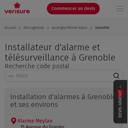
Aller
au
Commencer un devis
contenu
principal
Accueil
Nos agences
Auvergne Rhone Alpes
Grenoble
Installateur d'alarme et
télésurveillance à Grenoble
Recherche code postal
DEVIS GRATUIT
Installation d'alarmes à Grenoble
et ses environs
Alarme Meylan
15 Avenue du Granier