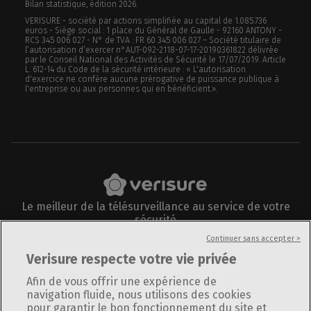
Bilan statistique, édition 2026.
VERISURE - société par actions simplifiée au capital de 1.085.736
euros - Siège social : 1 place du Général de Gaulle - 92160 ANTONY -
RCS 345 006 027 - N° de TVA : FR 60 345 006 027 – Société titulaire de
l’autorisation d’exercer n°AUT-092-2118-07-17-20190361822 délivrée
par le Conseil National des Activités de Sécurité le 17/07/2019. Article
L. 612-14 du Code de la sécurité intérieure : « L'autorisation
d'exercice ne confère aucune prérogative de puissance publique à
l'entreprise ou aux personnes qui en bénéficient.».
Le meilleur de la télésurveillance au service de votre
sécurité
Suivez-nous sur
Continuer sans accepter >
Verisure respecte votre vie privée
Afin de vous offrir une expérience de
navigation fluide, nous utilisons des cookies
pour garantir le bon fonctionnement du site et