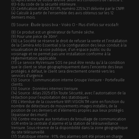
(2) Après levée de doute avérée selon les conditions de l’article L.
613-6 du code de la sécurité intérieure.
(3) Certification APSAD R31 P5, numéro 225.14.31 délivrée par le CNPP.
(4) Calculé à partir de l'ensemble des avis obtenus sur les 12
derniers mois.
(5) Source :
É
tude Ipsos bva - Viséo CI - Plus d'infos sur escda.fr.
(8) Ce produit est un générateur de fumée sèche.
(9) Pour une pièce de 30m².
(10) La Société se réserve le droit de refuser la vente et l’installation
de la Caméra Arlo Essential si la configuration des lieux conduit à la
visualisation de la voie publique, d’un espace public ou du
voisinage et ne permet pas une installation conforme à la
réglementation applicable.
(11) Le service MyVerisure SOS ne peut être rendu qu’à la condition
que le client se situe géographiquement dans l’enceinte des lieux
protégés. A défaut, le client sera directement orienté vers les
services d’urgence.
(12) Source : Communication interne Groupe Verisure - Portefeuille
clients.
(13) Source : Données internes Verisure.
(14) Source : Atlas 2025 d’En Toute Sécurité, avec l’autorisation de la
rédaction pour l’exploitation des statistiques.
(15) L’étendue de la couverture WIFI VISION TM varie en fonction du
nombre de détecteurs de mouvements images installés, de la
position de ces derniers et d’éléments propres aux lieux protégés
(épaisseur des murs).
(16) Contre-mesure aux tentatives de brouillage de communication
GSM entre la centrale d’alarme et la station de télésurveillance
Verisure. Sous réserve de la disponibilité dans la zone géographique
du site télésurveillé.
(17) Statistique interne : 91% des alarmes ont été prises en charge