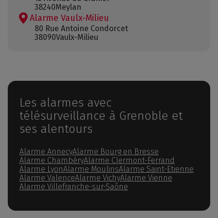
38240
Meylan
Alarme Vaulx-Milieu
80 Rue Antoine Condorcet
38090
Vaulx-Milieu
Les alarmes avec
télésurveillance à Grenoble et
ses alentours
Alarme Annecy
Alarme Bourg en Bresse
Alarme Chambéry
Alarme Clermont-Ferrand
Alarme Lyon
Alarme Moulins
Alarme Saint-Etienne
Alarme Valence
Alarme Vichy
Alarme Vienne
Alarme Villefranche-sur-Saône