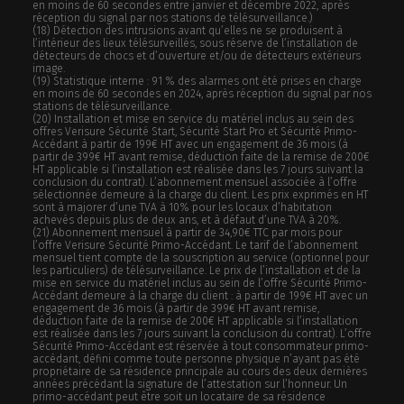
en moins de 60 secondes entre janvier et décembre 2022, après
réception du signal par nos stations de télésurveillance.)
(18) Détection des intrusions avant qu’elles ne se produisent à
l’intérieur des lieux télésurveillés, sous réserve de l’installation de
détecteurs de chocs et d’ouverture et/ou de détecteurs extérieurs
image.
(19) Statistique interne : 91 % des alarmes ont été prises en charge
en moins de 60 secondes en 2024, après réception du signal par nos
stations de télésurveillance.
(20)
Installation et mise en service du matériel inclus au sein des
offres Verisure Sécurité Start, Sécurité Start Pro et Sécurité Primo-
Accédant à partir de 199€ HT avec un engagement de 36 mois (à
partir de 399€ HT avant remise, déduction faite de la remise de 200€
HT applicable si l’installation est réalisée dans les 7 jours suivant la
conclusion du contrat). L’abonnement mensuel associée à l’offre
sélectionnée demeure à la charge du client. Les prix exprimés en HT
sont à majorer d’une TVA à 10% pour les locaux d’habitation
achevés depuis plus de deux ans, et à défaut d’une TVA à 20%.
(21)
Abonnement mensuel à partir de 34,90€ TTC par mois pour
l’offre Verisure Sécurité Primo-Accédant. Le tarif de l’abonnement
mensuel tient compte de la souscription au service (optionnel pour
les particuliers) de télésurveillance. Le prix de l’installation et de la
mise en service du matériel inclus au sein de l’offre Sécurité Primo-
Accédant demeure à la charge du client : à partir de 199€ HT avec un
engagement de 36 mois (à partir de 399€ HT avant remise,
déduction faite de la remise de 200€ HT applicable si l’installation
est réalisée dans les 7 jours suivant la conclusion du contrat). L’offre
Sécurité Primo-Accédant est réservée à tout consommateur primo-
accédant, défini comme toute personne physique n’ayant pas été
propriétaire de sa résidence principale au cours des deux dernières
années précédant la signature de l’attestation sur l’honneur. Un
primo-accédant peut être soit un locataire de sa résidence