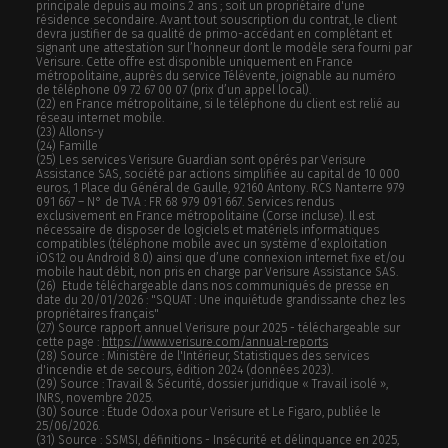
principale depuis au moins 2 ans ; soit un propriétaire d'une
résidence secondaire. Avant tout souscription du contrat, le client
devra justifier de sa qualité de primo-accédant en complétant et
signant une attestation sur l’honneur dont le modèle sera fourni par
Verisure. Cette offre est disponible uniquement en France
métropolitaine, auprès du service Télévente, joignable au numéro
de téléphone 09 72 67 00 07 (prix d’un appel local).
(22) en France métropolitaine, si le téléphone du client est relié au
réseau internet mobile.
(23) Allons-y
(24) Famille
(25) Les services Verisure Guardian sont opérés par Verisure
Assistance SAS, société par actions simplifiée au capital de 10 000
euros, 1 Place du Général de Gaulle, 92160 Antony. RCS Nanterre 979
091 667 – N° de TVA : FR 68 979 091 667. Services rendus
exclusivement en France métropolitaine (Corse incluse). Il est
nécessaire de disposer de logiciels et matériels informatiques
compatibles (téléphone mobile avec un système d’exploitation
iOS12 ou Android 8.0) ainsi que d’une connexion internet fixe et/ou
mobile haut débit, non pris en charge par Verisure Assistance SAS.
(26) Etude téléchargeable dans nos communiqués de presse en
date du 20/01/2026 : "SQUAT : Une inquiétude grandissante chez les
propriétaires français"
(27) Source rapport annuel Verisure pour 2025 - téléchargeable sur
cette page :
https://www.verisure.com/annual-reports
(28) Source : Ministère de l'Intérieur, Statistiques des services
d'incendie et de secours, édition 2024 (données 2023).
(29) Source : Travail & Sécurité, dossier juridique « Travail isolé »,
INRS, novembre 2025.
(30) Source : Étude Odoxa pour Verisure et Le Figaro, publiée le
25/06/2026.
(31) Source : SSMSI, définitions - Insécurité et délinquance en 2025,