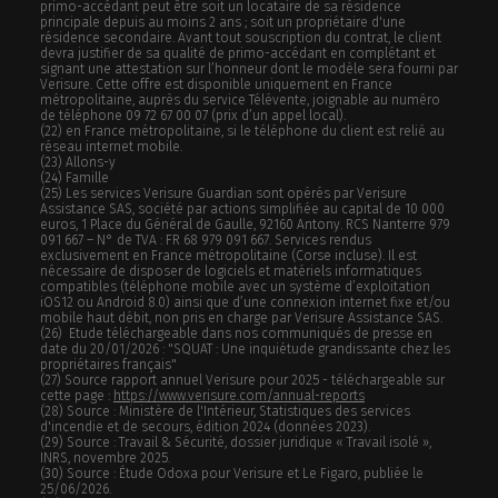
primo-accédant peut être soit un locataire de sa résidence
principale depuis au moins 2 ans ; soit un propriétaire d'une
résidence secondaire. Avant tout souscription du contrat, le client
devra justifier de sa qualité de primo-accédant en complétant et
signant une attestation sur l’honneur dont le modèle sera fourni par
Verisure. Cette offre est disponible uniquement en France
métropolitaine, auprès du service Télévente, joignable au numéro
de téléphone 09 72 67 00 07 (prix d’un appel local).
(22) en France métropolitaine, si le téléphone du client est relié au
réseau internet mobile.
(23) Allons-y
(24) Famille
(25) Les services Verisure Guardian sont opérés par Verisure
Assistance SAS, société par actions simplifiée au capital de 10 000
euros, 1 Place du Général de Gaulle, 92160 Antony. RCS Nanterre 979
091 667 – N° de TVA : FR 68 979 091 667. Services rendus
exclusivement en France métropolitaine (Corse incluse). Il est
nécessaire de disposer de logiciels et matériels informatiques
compatibles (téléphone mobile avec un système d’exploitation
iOS12 ou Android 8.0) ainsi que d’une connexion internet fixe et/ou
mobile haut débit, non pris en charge par Verisure Assistance SAS.
(26) Etude téléchargeable dans nos communiqués de presse en
date du 20/01/2026 : "SQUAT : Une inquiétude grandissante chez les
propriétaires français"
(27) Source rapport annuel Verisure pour 2025 - téléchargeable sur
cette page :
https://www.verisure.com/annual-reports
(28) Source : Ministère de l'Intérieur, Statistiques des services
d'incendie et de secours, édition 2024 (données 2023).
(29) Source : Travail & Sécurité, dossier juridique « Travail isolé »,
INRS, novembre 2025.
(30) Source : Étude Odoxa pour Verisure et Le Figaro, publiée le
25/06/2026.