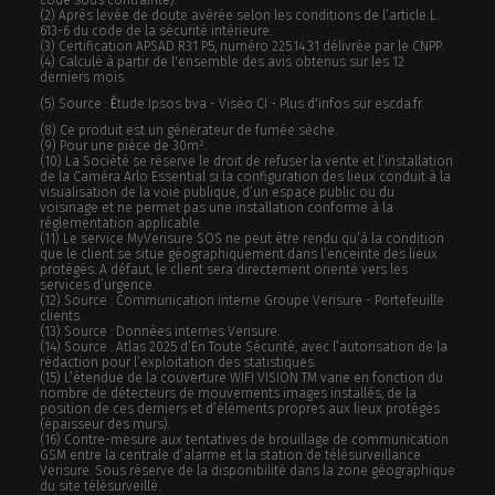
code sous contrainte).
(2) Après levée de doute avérée selon les conditions de l’article L.
613-6 du code de la sécurité intérieure.
(3) Certification APSAD R31 P5, numéro 225.14.31 délivrée par le CNPP.
(4) Calculé à partir de l'ensemble des avis obtenus sur les 12
derniers mois.
(5) Source :
É
tude Ipsos bva - Viséo CI - Plus d'infos sur escda.fr.
(8) Ce produit est un générateur de fumée sèche.
(9) Pour une pièce de 30m².
(10) La Société se réserve le droit de refuser la vente et l’installation
de la Caméra Arlo Essential si la configuration des lieux conduit à la
visualisation de la voie publique, d’un espace public ou du
voisinage et ne permet pas une installation conforme à la
réglementation applicable.
(11) Le service MyVerisure SOS ne peut être rendu qu’à la condition
que le client se situe géographiquement dans l’enceinte des lieux
protégés. A défaut, le client sera directement orienté vers les
services d’urgence.
(12) Source : Communication interne Groupe Verisure - Portefeuille
clients.
(13) Source : Données internes Verisure.
(14) Source : Atlas 2025 d’En Toute Sécurité, avec l’autorisation de la
rédaction pour l’exploitation des statistiques.
(15) L’étendue de la couverture WIFI VISION TM varie en fonction du
nombre de détecteurs de mouvements images installés, de la
position de ces derniers et d’éléments propres aux lieux protégés
(épaisseur des murs).
(16) Contre-mesure aux tentatives de brouillage de communication
GSM entre la centrale d’alarme et la station de télésurveillance
Verisure. Sous réserve de la disponibilité dans la zone géographique
du site télésurveillé.