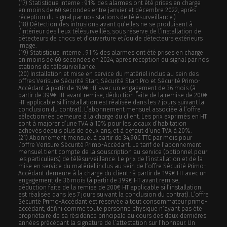
(17) Statistique interne : 91% des alarmes ont été prises en charge
en moins de 60 secondes entre janvier et décembre 2022, après
réception du signal par nos stations de télésurveillance.)
(18) Détection des intrusions avant qu’elles ne se produisent à
l’intérieur des lieux télésurveillés, sous réserve de l’installation de
détecteurs de chocs et d’ouverture et/ou de détecteurs extérieurs
image.
(19) Statistique interne : 91 % des alarmes ont été prises en charge
en moins de 60 secondes en 2024, après réception du signal par nos
stations de télésurveillance.
(20)
Installation et mise en service du matériel inclus au sein des
offres Verisure Sécurité Start, Sécurité Start Pro et Sécurité Primo-
Accédant à partir de 199€ HT avec un engagement de 36 mois (à
partir de 399€ HT avant remise, déduction faite de la remise de 200€
HT applicable si l’installation est réalisée dans les 7 jours suivant la
conclusion du contrat). L’abonnement mensuel associée à l’offre
sélectionnée demeure à la charge du client. Les prix exprimés en HT
sont à majorer d’une TVA à 10% pour les locaux d’habitation
achevés depuis plus de deux ans, et à défaut d’une TVA à 20%.
(21)
Abonnement mensuel à partir de 34,90€ TTC par mois pour
l’offre Verisure Sécurité Primo-Accédant. Le tarif de l’abonnement
mensuel tient compte de la souscription au service (optionnel pour
les particuliers) de télésurveillance. Le prix de l’installation et de la
mise en service du matériel inclus au sein de l’offre Sécurité Primo-
Accédant demeure à la charge du client : à partir de 199€ HT avec un
engagement de 36 mois (à partir de 399€ HT avant remise,
déduction faite de la remise de 200€ HT applicable si l’installation
est réalisée dans les 7 jours suivant la conclusion du contrat). L’offre
Sécurité Primo-Accédant est réservée à tout consommateur primo-
accédant, défini comme toute personne physique n’ayant pas été
propriétaire de sa résidence principale au cours des deux dernières
années précédant la signature de l’attestation sur l’honneur. Un