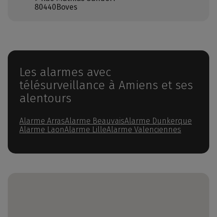
80440
Boves
Les alarmes avec
télésurveillance à Amiens et ses
alentours
Alarme Arras
Alarme Beauvais
Alarme Dunkerque
Alarme Laon
Alarme Lille
Alarme Valenciennes