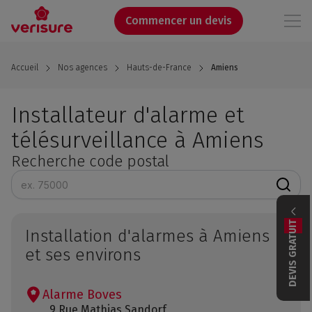
Aller
au
Commencer un devis
contenu
principal
Accueil
Nos agences
Hauts-de-France
Amiens
Installateur d'alarme et
télésurveillance à Amiens
Recherche code postal
DEVIS GRATUIT
Installation d'alarmes à Amiens
et ses environs
Alarme Boves
9 Rue Mathias Sandorf