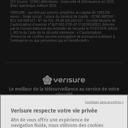
(31) Source : SSMSI, définitions - Insécurité et délinquance en 2025,
Bilan statistique, édition 2026.
VERISURE - société par actions simplifiée au capital de 1.085.736
euros - Siège social : 1 place du Général de Gaulle - 92160 ANTONY -
RCS 345 006 027 - N° de TVA : FR 60 345 006 027 – Société titulaire de
l’autorisation d’exercer n°AUT-092-2118-07-17-20190361822 délivrée
par le Conseil National des Activités de Sécurité le 17/07/2019. Article
L. 612-14 du Code de la sécurité intérieure : « L'autorisation
d'exercice ne confère aucune prérogative de puissance publique à
l'entreprise ou aux personnes qui en bénéficient.».
Le meilleur de la télésurveillance au service de votre
sécurité
Suivez-nous sur
Continuer sans accepter >
Verisure respecte votre vie privée
Afin de vous offrir une expérience de
navigation fluide, nous utilisons des cookies