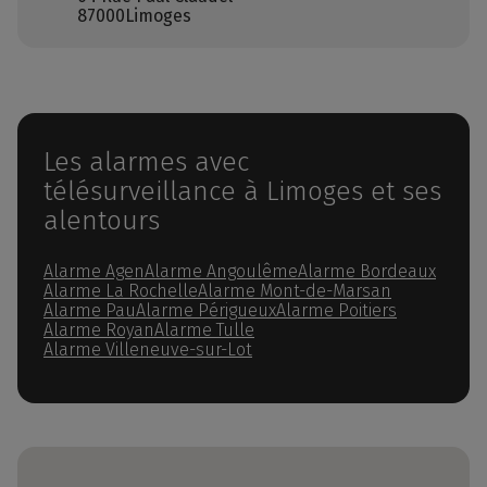
87000
Limoges
Les alarmes avec
télésurveillance à Limoges et ses
alentours
Alarme Agen
Alarme Angoulême
Alarme Bordeaux
Alarme La Rochelle
Alarme Mont-de-Marsan
Alarme Pau
Alarme Périgueux
Alarme Poitiers
Alarme Royan
Alarme Tulle
Alarme Villeneuve-sur-Lot