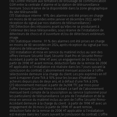
(16) Contre-mesure aux tentatives de brouillage de communication
GSM entre la centrale d’alarme et la station de télésurveillance
Verisure. Sous réserve de la disponibilité dans la zone géographique
du site télésurveillé.
(17) Statistique interne : 91% des alarmes ont été prises en charge
en moins de 60 secondes entre janvier et décembre 2022, après
réception du signal par nos stations de télésurveillance.)
(18) Détection des intrusions avant qu’elles ne se produisent à
l’intérieur des lieux télésurveillés, sous réserve de l’installation de
détecteurs de chocs et d’ouverture et/ou de détecteurs extérieurs
image.
(19) Statistique interne : 91 % des alarmes ont été prises en charge
en moins de 60 secondes en 2024, après réception du signal par nos
stations de télésurveillance.
(20)
Installation et mise en service du matériel inclus au sein des
offres Verisure Sécurité Start, Sécurité Start Pro et Sécurité Primo-
Accédant à partir de 199€ HT avec un engagement de 36 mois (à
partir de 399€ HT avant remise, déduction faite de la remise de 200€
HT applicable si l’installation est réalisée dans les 7 jours suivant la
conclusion du contrat). L’abonnement mensuel associée à l’offre
sélectionnée demeure à la charge du client. Les prix exprimés en HT
sont à majorer d’une TVA à 10% pour les locaux d’habitation
achevés depuis plus de deux ans, et à défaut d’une TVA à 20%.
(21)
Abonnement mensuel à partir de 34,90€ TTC par mois pour
l’offre Verisure Sécurité Primo-Accédant. Le tarif de l’abonnement
mensuel tient compte de la souscription au service (optionnel pour
les particuliers) de télésurveillance. Le prix de l’installation et de la
mise en service du matériel inclus au sein de l’offre Sécurité Primo-
Accédant demeure à la charge du client : à partir de 199€ HT avec un
engagement de 36 mois (à partir de 399€ HT avant remise,
déduction faite de la remise de 200€ HT applicable si l’installation
est réalisée dans les 7 jours suivant la conclusion du contrat). L’offre