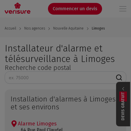
Aller
au
Commencer un devis
contenu
principal
Accueil
Nos agences
Nouvelle Aquitaine
Limoges
Installateur d'alarme et
télésurveillance à Limoges
Recherche code postal
DEVIS GRATUIT
Installation d'alarmes à Limoges
et ses environs
Alarme Limoges
64 Rue Paul Claudel