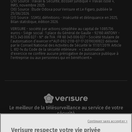
(29) Source : Travail & Sécurité, dossier juridique « Travail isolé »,
INRS, novembre 2025.
(30) Source : Étude Odoxa pour Verisure et Le Figaro, publiée le
25/06/2026.
(31) Source : SSMSI, définitions - Insécurité et délinquance en 2025,
Bilan statistique, édition 2026.
VERISURE - société par actions simplifiée au capital de 1.085.736
euros - Siège social : 1 place du Général de Gaulle - 92160 ANTONY -
RCS 345 006 027 - N° de TVA : FR 60 345 006 027 – Société titulaire de
l’autorisation d’exercer n°AUT-092-2118-07-17-20190361822 délivrée
par le Conseil National des Activités de Sécurité le 17/07/2019. Article
L. 612-14 du Code de la sécurité intérieure : « L'autorisation
d'exercice ne confère aucune prérogative de puissance publique à
l'entreprise ou aux personnes qui en bénéficient.».
Le meilleur de la télésurveillance au service de votre
sécurité
Suivez-nous sur
Continuer sans accepter >
Verisure respecte votre vie privée