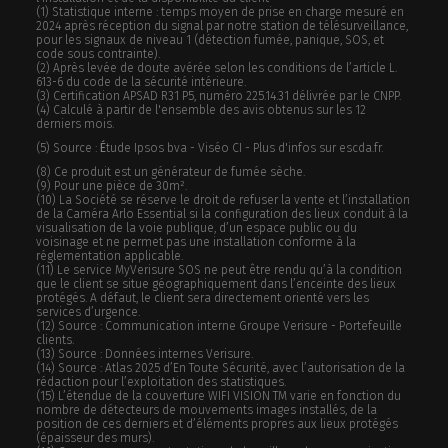
(1) Statistique interne : temps moyen de prise en charge mesuré en
2024 après réception du signal par notre station de télésurveillance,
pour les signaux de niveau 1 (détection fumée, panique, SOS, et
code sous contrainte).
(2) Après levée de doute avérée selon les conditions de l’article L.
613-6 du code de la sécurité intérieure.
(3) Certification APSAD R31 P5, numéro 225.14.31 délivrée par le CNPP.
(4) Calculé à partir de l'ensemble des avis obtenus sur les 12
derniers mois.
(5) Source :
É
tude Ipsos bva - Viséo CI - Plus d'infos sur escda.fr.
(8) Ce produit est un générateur de fumée sèche.
(9) Pour une pièce de 30m².
(10) La Société se réserve le droit de refuser la vente et l’installation
de la Caméra Arlo Essential si la configuration des lieux conduit à la
visualisation de la voie publique, d’un espace public ou du
voisinage et ne permet pas une installation conforme à la
réglementation applicable.
(11) Le service MyVerisure SOS ne peut être rendu qu’à la condition
que le client se situe géographiquement dans l’enceinte des lieux
protégés. A défaut, le client sera directement orienté vers les
services d’urgence.
(12) Source : Communication interne Groupe Verisure - Portefeuille
clients.
(13) Source : Données internes Verisure.
(14) Source : Atlas 2025 d’En Toute Sécurité, avec l’autorisation de la
rédaction pour l’exploitation des statistiques.
(15) L’étendue de la couverture WIFI VISION TM varie en fonction du
nombre de détecteurs de mouvements images installés, de la
position de ces derniers et d’éléments propres aux lieux protégés
(épaisseur des murs).