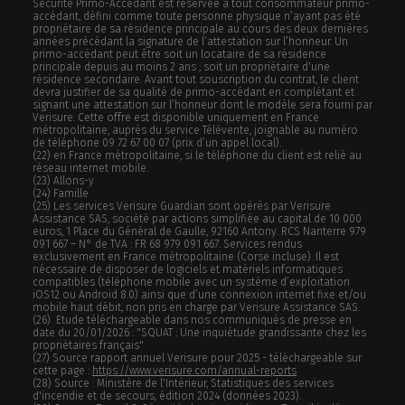
Sécurité Primo-Accédant est réservée à tout consommateur primo-
accédant, défini comme toute personne physique n’ayant pas été
propriétaire de sa résidence principale au cours des deux dernières
années précédant la signature de l’attestation sur l’honneur. Un
primo-accédant peut être soit un locataire de sa résidence
principale depuis au moins 2 ans ; soit un propriétaire d'une
résidence secondaire. Avant tout souscription du contrat, le client
devra justifier de sa qualité de primo-accédant en complétant et
signant une attestation sur l’honneur dont le modèle sera fourni par
Verisure. Cette offre est disponible uniquement en France
métropolitaine, auprès du service Télévente, joignable au numéro
de téléphone 09 72 67 00 07 (prix d’un appel local).
(22) en France métropolitaine, si le téléphone du client est relié au
réseau internet mobile.
(23) Allons-y
(24) Famille
(25) Les services Verisure Guardian sont opérés par Verisure
Assistance SAS, société par actions simplifiée au capital de 10 000
euros, 1 Place du Général de Gaulle, 92160 Antony. RCS Nanterre 979
091 667 – N° de TVA : FR 68 979 091 667. Services rendus
exclusivement en France métropolitaine (Corse incluse). Il est
nécessaire de disposer de logiciels et matériels informatiques
compatibles (téléphone mobile avec un système d’exploitation
iOS12 ou Android 8.0) ainsi que d’une connexion internet fixe et/ou
mobile haut débit, non pris en charge par Verisure Assistance SAS.
(26) Etude téléchargeable dans nos communiqués de presse en
date du 20/01/2026 : "SQUAT : Une inquiétude grandissante chez les
propriétaires français"
(27) Source rapport annuel Verisure pour 2025 - téléchargeable sur
cette page :
https://www.verisure.com/annual-reports
(28) Source : Ministère de l'Intérieur, Statistiques des services
d'incendie et de secours, édition 2024 (données 2023).