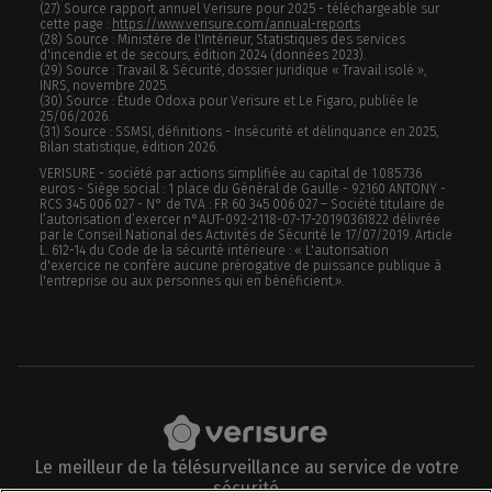
(27) Source rapport annuel Verisure pour 2025 - téléchargeable sur
cette page :
https://www.verisure.com/annual-reports
(28) Source : Ministère de l'Intérieur, Statistiques des services
d'incendie et de secours, édition 2024 (données 2023).
(29) Source : Travail & Sécurité, dossier juridique « Travail isolé »,
INRS, novembre 2025.
(30) Source : Étude Odoxa pour Verisure et Le Figaro, publiée le
25/06/2026.
(31) Source : SSMSI, définitions - Insécurité et délinquance en 2025,
Bilan statistique, édition 2026.
VERISURE - société par actions simplifiée au capital de 1.085.736
euros - Siège social : 1 place du Général de Gaulle - 92160 ANTONY -
RCS 345 006 027 - N° de TVA : FR 60 345 006 027 – Société titulaire de
l’autorisation d’exercer n°AUT-092-2118-07-17-20190361822 délivrée
par le Conseil National des Activités de Sécurité le 17/07/2019. Article
L. 612-14 du Code de la sécurité intérieure : « L'autorisation
d'exercice ne confère aucune prérogative de puissance publique à
l'entreprise ou aux personnes qui en bénéficient.».
Le meilleur de la télésurveillance au service de votre
sécurité