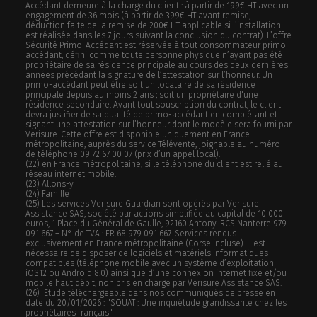
Accédant demeure à la charge du client : à partir de 199€ HT avec un
engagement de 36 mois (à partir de 399€ HT avant remise,
déduction faite de la remise de 200€ HT applicable si l’installation
est réalisée dans les 7 jours suivant la conclusion du contrat). L’offre
Sécurité Primo-Accédant est réservée à tout consommateur primo-
accédant, défini comme toute personne physique n’ayant pas été
propriétaire de sa résidence principale au cours des deux dernières
années précédant la signature de l’attestation sur l’honneur. Un
primo-accédant peut être soit un locataire de sa résidence
principale depuis au moins 2 ans ; soit un propriétaire d'une
résidence secondaire. Avant tout souscription du contrat, le client
devra justifier de sa qualité de primo-accédant en complétant et
signant une attestation sur l’honneur dont le modèle sera fourni par
Verisure. Cette offre est disponible uniquement en France
métropolitaine, auprès du service Télévente, joignable au numéro
de téléphone 09 72 67 00 07 (prix d’un appel local).
(22) en France métropolitaine, si le téléphone du client est relié au
réseau internet mobile.
(23) Allons-y
(24) Famille
(25) Les services Verisure Guardian sont opérés par Verisure
Assistance SAS, société par actions simplifiée au capital de 10 000
euros, 1 Place du Général de Gaulle, 92160 Antony. RCS Nanterre 979
091 667 – N° de TVA : FR 68 979 091 667. Services rendus
exclusivement en France métropolitaine (Corse incluse). Il est
nécessaire de disposer de logiciels et matériels informatiques
compatibles (téléphone mobile avec un système d’exploitation
iOS12 ou Android 8.0) ainsi que d’une connexion internet fixe et/ou
mobile haut débit, non pris en charge par Verisure Assistance SAS.
(26) Etude téléchargeable dans nos communiqués de presse en
date du 20/01/2026 : "SQUAT : Une inquiétude grandissante chez les
propriétaires français"