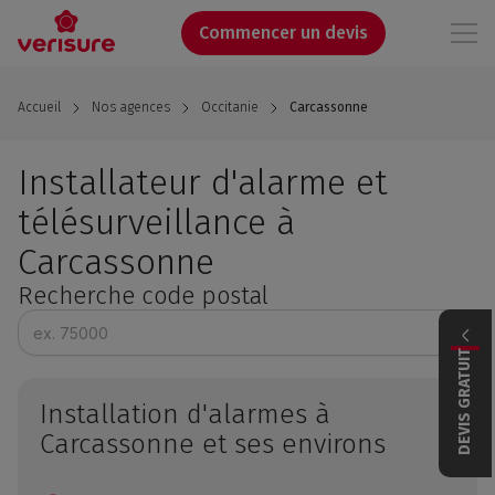
Aller
au
Commencer un devis
contenu
principal
Accueil
Nos agences
Occitanie
Carcassonne
Installateur d'alarme et
télésurveillance à
Carcassonne
Recherche code postal
DEVIS GRATUIT
Installation d'alarmes à
Carcassonne et ses environs