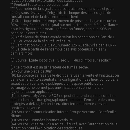
rédaction pour l’exploitation des statistiques.
** Pendant toute la durée du contrat
*** A compter de la signature du contrat, hors dimanches et jours
fériés, sous réserve de l’éligibilité technique des lieux objets de
l’installation et de la disponibilité du client
(1) Statistique interne : temps moyen de prise en charge mesuré en
2024 après réception du signal par notre station de télésurveillance,
pour les signaux de niveau 1 (détection fumée, panique, SOS, et
code sous contrainte).
(2) Après levée de doute avérée selon les conditions de l’article L.
613-6 du code de la sécurité intérieure.
(3) Certification APSAD R31 P5, numéro 225.14.31 délivrée par le CNPP.
(4) Calculé à partir de l'ensemble des avis obtenus sur les 12
derniers mois.
(5) Source :
É
tude Ipsos bva - Viséo CI - Plus d'infos sur escda.fr.
(8) Ce produit est un générateur de fumée sèche.
(9) Pour une pièce de 30m².
(10) La Société se réserve le droit de refuser la vente et l’installation
de la Caméra Arlo Essential si la configuration des lieux conduit à la
visualisation de la voie publique, d’un espace public ou du
voisinage et ne permet pas une installation conforme à la
réglementation applicable.
(11) Le service MyVerisure SOS ne peut être rendu qu’à la condition
que le client se situe géographiquement dans l’enceinte des lieux
protégés. A défaut, le client sera directement orienté vers les
services d’urgence.
(12) Source : Communication interne Groupe Verisure - Portefeuille
clients.
(13) Source : Données internes Verisure.
(14) Source : Atlas 2025 d’En Toute Sécurité, avec l’autorisation de la
rédaction pour l’exploitation des statistiques.