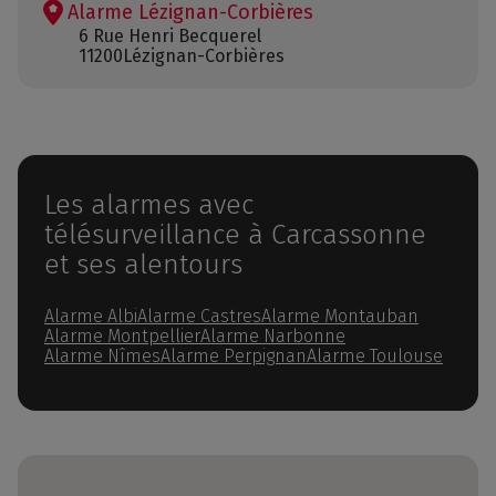
Alarme Lézignan-Corbières
6 Rue Henri Becquerel
11200
Lézignan-Corbières
Les alarmes avec
télésurveillance à Carcassonne
et ses alentours
Alarme Albi
Alarme Castres
Alarme Montauban
Alarme Montpellier
Alarme Narbonne
Alarme Nîmes
Alarme Perpignan
Alarme Toulouse