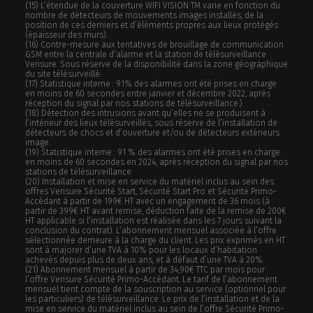
(15) L’étendue de la couverture WIFI VISION TM varie en fonction du
nombre de détecteurs de mouvements images installés, de la
position de ces derniers et d’éléments propres aux lieux protégés
(épaisseur des murs).
(16) Contre-mesure aux tentatives de brouillage de communication
GSM entre la centrale d’alarme et la station de télésurveillance
Verisure. Sous réserve de la disponibilité dans la zone géographique
du site télésurveillé.
(17) Statistique interne : 91% des alarmes ont été prises en charge
en moins de 60 secondes entre janvier et décembre 2022, après
réception du signal par nos stations de télésurveillance.)
(18) Détection des intrusions avant qu’elles ne se produisent à
l’intérieur des lieux télésurveillés, sous réserve de l’installation de
détecteurs de chocs et d’ouverture et/ou de détecteurs extérieurs
image.
(19) Statistique interne : 91 % des alarmes ont été prises en charge
en moins de 60 secondes en 2024, après réception du signal par nos
stations de télésurveillance.
(20)
Installation et mise en service du matériel inclus au sein des
offres Verisure Sécurité Start, Sécurité Start Pro et Sécurité Primo-
Accédant à partir de 199€ HT avec un engagement de 36 mois (à
partir de 399€ HT avant remise, déduction faite de la remise de 200€
HT applicable si l’installation est réalisée dans les 7 jours suivant la
conclusion du contrat). L’abonnement mensuel associée à l’offre
sélectionnée demeure à la charge du client. Les prix exprimés en HT
sont à majorer d’une TVA à 10% pour les locaux d’habitation
achevés depuis plus de deux ans, et à défaut d’une TVA à 20%.
(21)
Abonnement mensuel à partir de 34,90€ TTC par mois pour
l’offre Verisure Sécurité Primo-Accédant. Le tarif de l’abonnement
mensuel tient compte de la souscription au service (optionnel pour
les particuliers) de télésurveillance. Le prix de l’installation et de la
mise en service du matériel inclus au sein de l’offre Sécurité Primo-