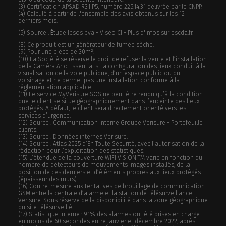
(3) Certification APSAD R31 P5, numéro 225.14.31 délivrée par le CNPP.
(4) Calculé à partir de l'ensemble des avis obtenus sur les 12
derniers mois.
(5) Source :
É
tude Ipsos bva - Viséo CI - Plus d'infos sur escda.fr.
(8) Ce produit est un générateur de fumée sèche.
(9) Pour une pièce de 30m².
(10) La Société se réserve le droit de refuser la vente et l’installation
de la Caméra Arlo Essential si la configuration des lieux conduit à la
visualisation de la voie publique, d’un espace public ou du
voisinage et ne permet pas une installation conforme à la
réglementation applicable.
(11) Le service MyVerisure SOS ne peut être rendu qu’à la condition
que le client se situe géographiquement dans l’enceinte des lieux
protégés. A défaut, le client sera directement orienté vers les
services d’urgence.
(12) Source : Communication interne Groupe Verisure - Portefeuille
clients.
(13) Source : Données internes Verisure.
(14) Source : Atlas 2025 d’En Toute Sécurité, avec l’autorisation de la
rédaction pour l’exploitation des statistiques.
(15) L’étendue de la couverture WIFI VISION TM varie en fonction du
nombre de détecteurs de mouvements images installés, de la
position de ces derniers et d’éléments propres aux lieux protégés
(épaisseur des murs).
(16) Contre-mesure aux tentatives de brouillage de communication
GSM entre la centrale d’alarme et la station de télésurveillance
Verisure. Sous réserve de la disponibilité dans la zone géographique
du site télésurveillé.
(17) Statistique interne : 91% des alarmes ont été prises en charge
en moins de 60 secondes entre janvier et décembre 2022, après