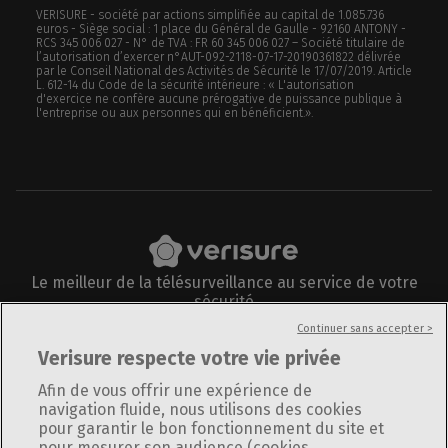
VERISURE - société par actions simplifiée au capital de 1.085.736
euros - Siège social : 1 place du Général de Gaulle - 92160 ANTONY -
RCS 345 006 027 - N° de TVA : FR 60 345 006 027 – Société titulaire de
l’autorisation d’exercer n°AUT-092-2118-07-17-20190361822 délivrée
par le Conseil National des Activités de Sécurité le 17/07/2019. Article
L. 612-14 du Code de la sécurité intérieure : « L'autorisation
d'exercice ne confère aucune prérogative de puissance publique à
l'entreprise ou aux personnes qui en bénéficient.».
Le meilleur de la télésurveillance au service de votre
sécurité
Suivez-nous sur
Continuer sans accepter >
Verisure respecte votre vie privée
Afin de vous offrir une expérience de
navigation fluide, nous utilisons des cookies
pour garantir le bon fonctionnement du site et
Informations légales
pour mesurer son audience (cookies