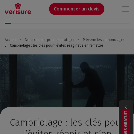
Aller
au
Commencer un devis
contenu
principal
Accueil
Nos conseils pour se protéger
Prévenir les cambriolages
Cambriolage : les clés pour l’éviter, réagir et s’en remettre
DEVIS GRATUIT
Cambriolage : les clés pour
l’éviter, réagir et s’en