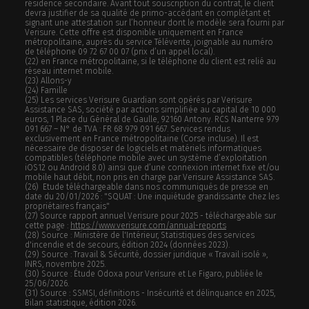
résidence secondaire. Avant tout souscription du contrat, le client
devra justifier de sa qualité de primo-accédant en complétant et
signant une attestation sur l’honneur dont le modèle sera fourni par
Verisure. Cette offre est disponible uniquement en France
métropolitaine, auprès du service Télévente, joignable au numéro
de téléphone 09 72 67 00 07 (prix d’un appel local).
(22) en France métropolitaine, si le téléphone du client est relié au
réseau internet mobile.
(23) Allons-y
(24) Famille
(25) Les services Verisure Guardian sont opérés par Verisure
Assistance SAS, société par actions simplifiée au capital de 10 000
euros, 1 Place du Général de Gaulle, 92160 Antony. RCS Nanterre 979
091 667 – N° de TVA : FR 68 979 091 667. Services rendus
exclusivement en France métropolitaine (Corse incluse). Il est
nécessaire de disposer de logiciels et matériels informatiques
compatibles (téléphone mobile avec un système d’exploitation
iOS12 ou Android 8.0) ainsi que d’une connexion internet fixe et/ou
mobile haut débit, non pris en charge par Verisure Assistance SAS.
(26) Etude téléchargeable dans nos communiqués de presse en
date du 20/01/2026 : "SQUAT : Une inquiétude grandissante chez les
propriétaires français"
(27) Source rapport annuel Verisure pour 2025 - téléchargeable sur
cette page :
https://www.verisure.com/annual-reports
(28) Source : Ministère de l'Intérieur, Statistiques des services
d'incendie et de secours, édition 2024 (données 2023).
(29) Source : Travail & Sécurité, dossier juridique « Travail isolé »,
INRS, novembre 2025.
(30) Source : Étude Odoxa pour Verisure et Le Figaro, publiée le
25/06/2026.
(31) Source : SSMSI, définitions - Insécurité et délinquance en 2025,
Bilan statistique, édition 2026.