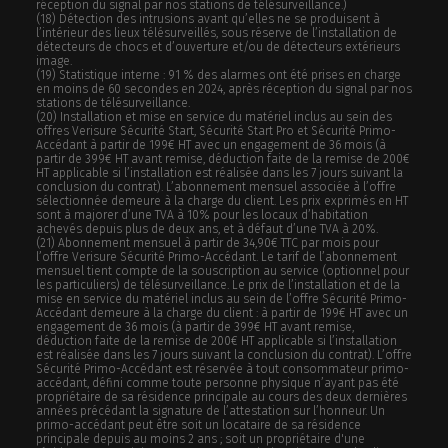
réception du signal par nos stations de télésurveillance.)
(18) Détection des intrusions avant qu’elles ne se produisent à
l’intérieur des lieux télésurveillés, sous réserve de l’installation de
détecteurs de chocs et d’ouverture et/ou de détecteurs extérieurs
image.
(19) Statistique interne : 91 % des alarmes ont été prises en charge
en moins de 60 secondes en 2024, après réception du signal par nos
stations de télésurveillance.
(20)
Installation et mise en service du matériel inclus au sein des
offres Verisure Sécurité Start, Sécurité Start Pro et Sécurité Primo-
Accédant à partir de 199€ HT avec un engagement de 36 mois (à
partir de 399€ HT avant remise, déduction faite de la remise de 200€
HT applicable si l’installation est réalisée dans les 7 jours suivant la
conclusion du contrat). L’abonnement mensuel associée à l’offre
sélectionnée demeure à la charge du client. Les prix exprimés en HT
sont à majorer d’une TVA à 10% pour les locaux d’habitation
achevés depuis plus de deux ans, et à défaut d’une TVA à 20%.
(21)
Abonnement mensuel à partir de 34,90€ TTC par mois pour
l’offre Verisure Sécurité Primo-Accédant. Le tarif de l’abonnement
mensuel tient compte de la souscription au service (optionnel pour
les particuliers) de télésurveillance. Le prix de l’installation et de la
mise en service du matériel inclus au sein de l’offre Sécurité Primo-
Accédant demeure à la charge du client : à partir de 199€ HT avec un
engagement de 36 mois (à partir de 399€ HT avant remise,
déduction faite de la remise de 200€ HT applicable si l’installation
est réalisée dans les 7 jours suivant la conclusion du contrat). L’offre
Sécurité Primo-Accédant est réservée à tout consommateur primo-
accédant, défini comme toute personne physique n’ayant pas été
propriétaire de sa résidence principale au cours des deux dernières
années précédant la signature de l’attestation sur l’honneur. Un
primo-accédant peut être soit un locataire de sa résidence
principale depuis au moins 2 ans ; soit un propriétaire d'une