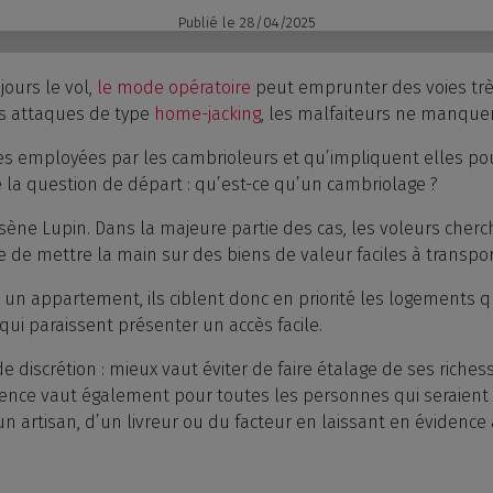
Publié le
28/04/2025
jours le vol,
le mode opératoire
peut emprunter des voies très
les attaques de type
home-jacking
, les malfaiteurs ne manquent
 employées par les cambrioleurs et qu’impliquent elles pour l
 la question de départ : qu’est-ce qu’un cambriolage ?
sène Lupin. Dans la majeure partie des cas, les voleurs cherc
e de mettre la main sur des biens de valeur faciles à transpor
 un appartement, ils ciblent donc en priorité les logements 
 qui paraissent présenter un accès facile.
de discrétion : mieux vaut éviter de faire étalage de ses richess
ence vaut également pour toutes les personnes qui seraient 
’un artisan, d’un livreur ou du facteur en laissant en évidence