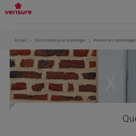
Aller
au
contenu
principal
Accueil
Nos conseils pour se protéger
Prévenir les cambriolage
Que