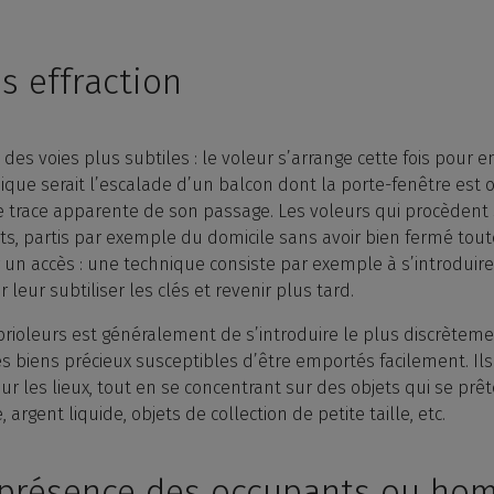
s effraction
es voies plus subtiles : le voleur s’arrange cette fois pour en
ique serait l’escalade d’un balcon dont la porte-fenêtre est o
re trace apparente de son passage. Les voleurs qui procèdent 
 partis par exemple du domicile sans avoir bien fermé toutes 
 un accès : une technique consiste par exemple à s’introduire
eur subtiliser les clés et revenir plus tard.
brioleurs est généralement de s’introduire le plus discrètemen
les biens précieux susceptibles d’être emportés facilement. Il
r les lieux, tout en se concentrant sur des objets qui se prêt
 argent liquide, objets de collection de petite taille, etc.
 présence des occupants ou hom