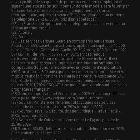
devra justifier de sa qualité de primo-accédant en complétant et
signant une attestation sur l’honneur dont le modèle sera fourni par
Verisure. Cette offre est disponible uniquement en France
métropolitaine, auprès du service Télévente, joignable au numéro
de téléphone 09 72 67 00 07 (prix d’un appel local).
(22) en France métropolitaine, si le téléphone du client est relié au
réseau internet mobile.
(23) Allons-y
(24) Famille
(25) Les services Verisure Guardian sont opérés par Verisure
Assistance SAS, société par actions simplifiée au capital de 10 000
euros, 1 Place du Général de Gaulle, 92160 Antony. RCS Nanterre 979
091 667 – N° de TVA : FR 68 979 091 667. Services rendus
exclusivement en France métropolitaine (Corse incluse). Il est
nécessaire de disposer de logiciels et matériels informatiques
compatibles (téléphone mobile avec un système d’exploitation
iOS12 ou Android 8.0) ainsi que d’une connexion internet fixe et/ou
mobile haut débit, non pris en charge par Verisure Assistance SAS.
(26) Etude téléchargeable dans nos communiqués de presse en
date du 20/01/2026 : "SQUAT : Une inquiétude grandissante chez les
propriétaires français"
(27) Source rapport annuel Verisure pour 2025 - téléchargeable sur
cette page :
https://www.verisure.com/annual-reports
(28) Source : Ministère de l'Intérieur, Statistiques des services
d'incendie et de secours, édition 2024 (données 2023).
(29) Source : Travail & Sécurité, dossier juridique « Travail isolé »,
INRS, novembre 2025.
(30) Source : Étude Odoxa pour Verisure et Le Figaro, publiée le
25/06/2026.
(31) Source : SSMSI, définitions - Insécurité et délinquance en 2025,
Bilan statistique, édition 2026.