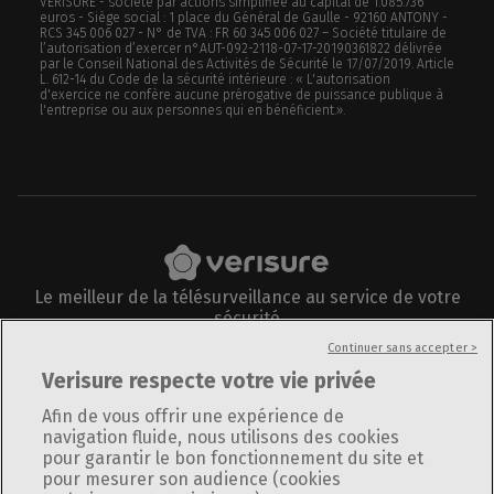
VERISURE - société par actions simplifiée au capital de 1.085.736
euros - Siège social : 1 place du Général de Gaulle - 92160 ANTONY -
RCS 345 006 027 - N° de TVA : FR 60 345 006 027 – Société titulaire de
l’autorisation d’exercer n°AUT-092-2118-07-17-20190361822 délivrée
par le Conseil National des Activités de Sécurité le 17/07/2019. Article
L. 612-14 du Code de la sécurité intérieure : « L'autorisation
d'exercice ne confère aucune prérogative de puissance publique à
l'entreprise ou aux personnes qui en bénéficient.».
Le meilleur de la télésurveillance au service de votre
sécurité
Suivez-nous sur
Continuer sans accepter >
Verisure respecte votre vie privée
Afin de vous offrir une expérience de
navigation fluide, nous utilisons des cookies
pour garantir le bon fonctionnement du site et
Informations légales
pour mesurer son audience (cookies