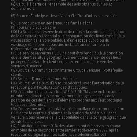
(3) Certification APSAD R31 P5, numéro 225.14.31 délivrée par le CNPP.
(4) Calculé à partir de l'ensemble des avis obtenus sur les 12
derniers mois.
(5) Source :
É
tude Ipsos bva - Viséo CI - Plus d'infos sur escda.fr.
(8) Ce produit est un générateur de fumée sèche.
(9) Pour une pièce de 30m².
(10) La Société se réserve le droit de refuser la vente et l’installation
de la Caméra Arlo Essential si la configuration des lieux conduit à la
visualisation de la voie publique, d’un espace public ou du
voisinage et ne permet pas une installation conforme à la
réglementation applicable.
(11) Le service MyVerisure SOS ne peut être rendu qu’à la condition
que le client se situe géographiquement dans l’enceinte des lieux
protégés. A défaut, le client sera directement orienté vers les
services d’urgence.
(12) Source : Communication interne Groupe Verisure - Portefeuille
clients.
(13) Source : Données internes Verisure.
(14) Source : Atlas 2025 d’En Toute Sécurité, avec l’autorisation de la
rédaction pour l’exploitation des statistiques.
(15) L’étendue de la couverture WIFI VISION TM varie en fonction du
nombre de détecteurs de mouvements images installés, de la
position de ces derniers et d’éléments propres aux lieux protégés
(épaisseur des murs).
(16) Contre-mesure aux tentatives de brouillage de communication
GSM entre la centrale d’alarme et la station de télésurveillance
Verisure. Sous réserve de la disponibilité dans la zone géographique
du site télésurveillé.
(17) Statistique interne : 91% des alarmes ont été prises en charge
en moins de 60 secondes entre janvier et décembre 2022, après
réception du signal par nos stations de télésurveillance.)