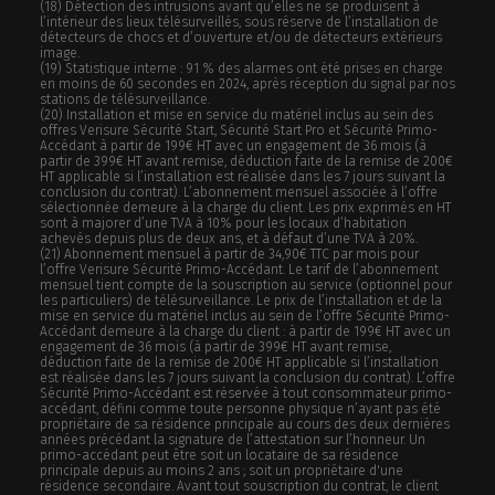
(18) Détection des intrusions avant qu’elles ne se produisent à
l’intérieur des lieux télésurveillés, sous réserve de l’installation de
détecteurs de chocs et d’ouverture et/ou de détecteurs extérieurs
image.
(19) Statistique interne : 91 % des alarmes ont été prises en charge
en moins de 60 secondes en 2024, après réception du signal par nos
stations de télésurveillance.
(20)
Installation et mise en service du matériel inclus au sein des
offres Verisure Sécurité Start, Sécurité Start Pro et Sécurité Primo-
Accédant à partir de 199€ HT avec un engagement de 36 mois (à
partir de 399€ HT avant remise, déduction faite de la remise de 200€
HT applicable si l’installation est réalisée dans les 7 jours suivant la
conclusion du contrat). L’abonnement mensuel associée à l’offre
sélectionnée demeure à la charge du client. Les prix exprimés en HT
sont à majorer d’une TVA à 10% pour les locaux d’habitation
achevés depuis plus de deux ans, et à défaut d’une TVA à 20%.
(21)
Abonnement mensuel à partir de 34,90€ TTC par mois pour
l’offre Verisure Sécurité Primo-Accédant. Le tarif de l’abonnement
mensuel tient compte de la souscription au service (optionnel pour
les particuliers) de télésurveillance. Le prix de l’installation et de la
mise en service du matériel inclus au sein de l’offre Sécurité Primo-
Accédant demeure à la charge du client : à partir de 199€ HT avec un
engagement de 36 mois (à partir de 399€ HT avant remise,
déduction faite de la remise de 200€ HT applicable si l’installation
est réalisée dans les 7 jours suivant la conclusion du contrat). L’offre
Sécurité Primo-Accédant est réservée à tout consommateur primo-
accédant, défini comme toute personne physique n’ayant pas été
propriétaire de sa résidence principale au cours des deux dernières
années précédant la signature de l’attestation sur l’honneur. Un
primo-accédant peut être soit un locataire de sa résidence
principale depuis au moins 2 ans ; soit un propriétaire d'une
résidence secondaire. Avant tout souscription du contrat, le client