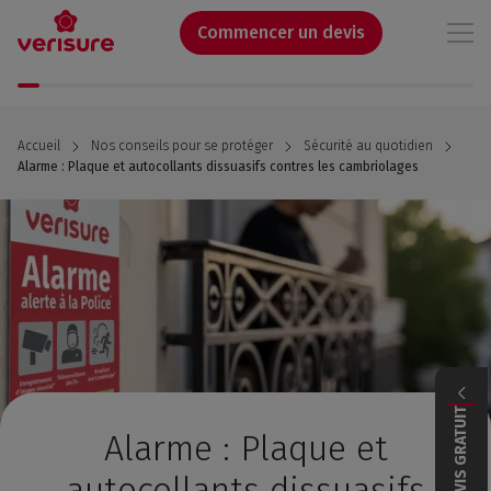
Aller
au
Commencer un devis
contenu
principal
Accueil
Nos conseils pour se protéger
Sécurité au quotidien
Alarme : Plaque et autocollants dissuasifs contres les cambriolages
DEVIS GRATUIT
Alarme : Plaque et
autocollants dissuasifs