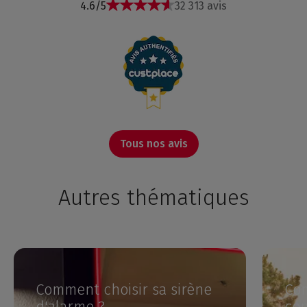
4.6/5
32 313 avis
Tous nos avis
Autres thématiques
Comment choisir sa sirène
Com
d'alarme ?
cen