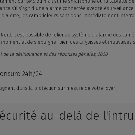
ctement par SMS ou mail sur le smartphone ou la tablette de l
lance s’il s’agit d’une alarme connectée avec télésurveillan
t d’alerte, les cambrioleurs sont donc immédiatement interr
 Nord, il est possible de relier au système d’alarme des camé
ut moment et de s’épargner bien des angoisses et mauvaises s
l de la délinquance et des réponses pénales, 2020
erisure 24h/24
gnent dans la protection sur mesure de votre foyer.
écurité au-delà de l'intr