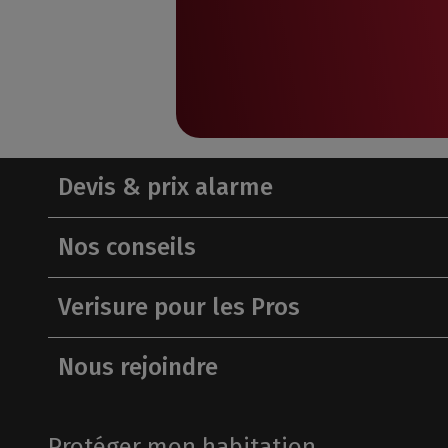
Nos soluti
Nos soluti
Devis & prix alarme
Détect
Détect
Nos conseils
En cas 
Bénéfic
même q
Verisure pour les Pros
Serrur
Serrur
Grâce à
Grâce à
intrusi
intrusi
Nous rejoindre
Brouill
Opacité
Protéger mon habitation