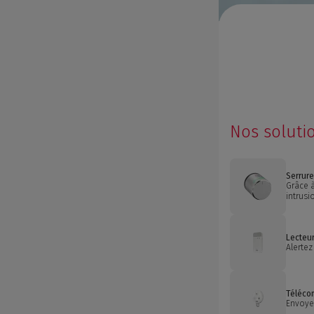
Nos soluti
Serrur
Grâce à
intrusi
Lecteur
Alertez
Téléco
Envoye