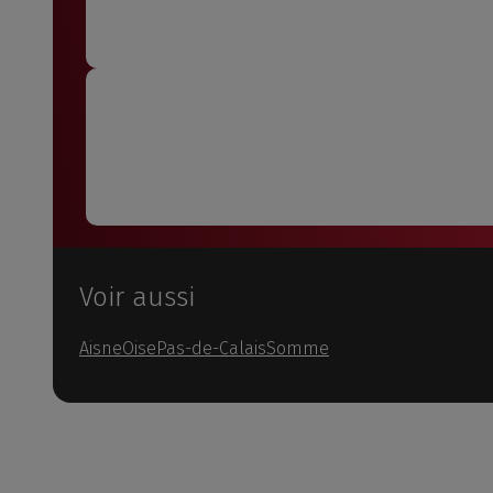
Voir aussi
Aisne
Oise
Pas-de-Calais
Somme