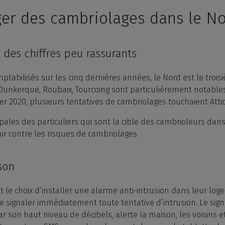
er des cambriolages dans le N
 des chiffres peu rassurants
ptabilisés sur les cinq dernières années, le Nord est le troi
 Dunkerque, Roubaix, Tourcoing sont particulièrement notables 
er 2020, plusieurs tentatives de cambriolages touchaient Atti
ipales des particuliers qui sont la cible des cambrioleurs dan
ir contre les risques de cambriolages.
son
 le choix d’installer une alarme anti-intrusion dans leur log
e signaler immédiatement toute tentative d’intrusion. Le signa
ar son haut niveau de décibels, alerte la maison, les voisins et 