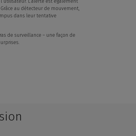
’utilisateur. L’alerte est également
ce. Grâce au détecteur de mouvement,
ompus dans leur tentative
ras de surveillance – une façon de
urprises.
usion