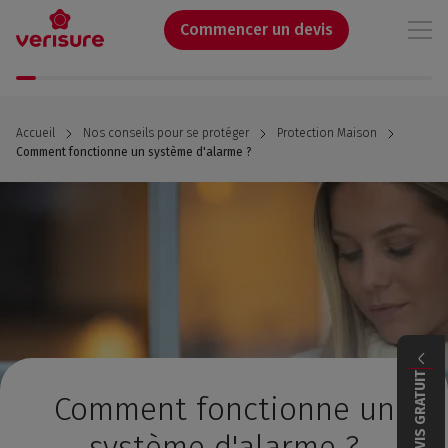
Aller
au
Commencer un devis
contenu
principal
Accueil
Nos conseils pour se protéger
Protection Maison
Comment fonctionne un système d'alarme ?
DEVIS GRATUIT
Comment fonctionne un
système d'alarme ?