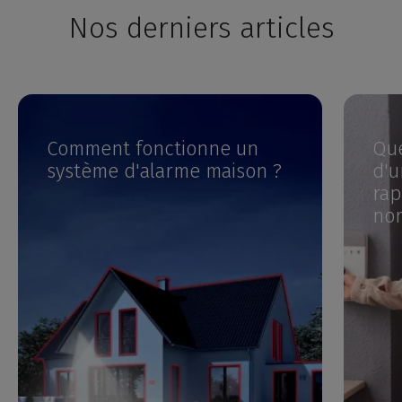
Nos derniers articles
Comment fonctionne un
Que
système d'alarme maison ?
d'u
rap
nor