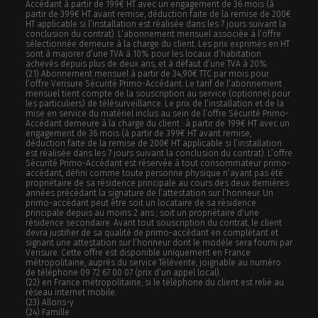
Accédant à partir de 199€ HT avec un engagement de 36 mois (à
partir de 399€ HT avant remise, déduction faite de la remise de 200€
HT applicable si l’installation est réalisée dans les 7 jours suivant la
conclusion du contrat). L’abonnement mensuel associée à l’offre
sélectionnée demeure à la charge du client. Les prix exprimés en HT
sont à majorer d’une TVA à 10% pour les locaux d’habitation
achevés depuis plus de deux ans, et à défaut d’une TVA à 20%.
(21)
Abonnement mensuel à partir de 34,90€ TTC par mois pour
l’offre Verisure Sécurité Primo-Accédant. Le tarif de l’abonnement
mensuel tient compte de la souscription au service (optionnel pour
les particuliers) de télésurveillance. Le prix de l’installation et de la
mise en service du matériel inclus au sein de l’offre Sécurité Primo-
Accédant demeure à la charge du client : à partir de 199€ HT avec un
engagement de 36 mois (à partir de 399€ HT avant remise,
déduction faite de la remise de 200€ HT applicable si l’installation
est réalisée dans les 7 jours suivant la conclusion du contrat). L’offre
Sécurité Primo-Accédant est réservée à tout consommateur primo-
accédant, défini comme toute personne physique n’ayant pas été
propriétaire de sa résidence principale au cours des deux dernières
années précédant la signature de l’attestation sur l’honneur. Un
primo-accédant peut être soit un locataire de sa résidence
principale depuis au moins 2 ans ; soit un propriétaire d'une
résidence secondaire. Avant tout souscription du contrat, le client
devra justifier de sa qualité de primo-accédant en complétant et
signant une attestation sur l’honneur dont le modèle sera fourni par
Verisure. Cette offre est disponible uniquement en France
métropolitaine, auprès du service Télévente, joignable au numéro
de téléphone 09 72 67 00 07 (prix d’un appel local).
(22) en France métropolitaine, si le téléphone du client est relié au
réseau internet mobile.
(23) Allons-y
(24) Famille