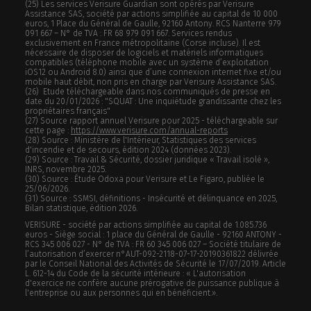
(25) Les services Verisure Guardian sont opérés par Verisure
Assistance SAS, société par actions simplifiée au capital de 10 000
euros, 1 Place du Général de Gaulle, 92160 Antony. RCS Nanterre 979
091 667 – N° de TVA : FR 68 979 091 667. Services rendus
exclusivement en France métropolitaine (Corse incluse). Il est
nécessaire de disposer de logiciels et matériels informatiques
compatibles (téléphone mobile avec un système d’exploitation
iOS12 ou Android 8.0) ainsi que d’une connexion internet fixe et/ou
mobile haut débit, non pris en charge par Verisure Assistance SAS.
(26) Etude téléchargeable dans nos communiqués de presse en
date du 20/01/2026 : "SQUAT : Une inquiétude grandissante chez les
propriétaires français"
(27) Source rapport annuel Verisure pour 2025 - téléchargeable sur
cette page :
https://www.verisure.com/annual-reports
(28) Source : Ministère de l'Intérieur, Statistiques des services
d'incendie et de secours, édition 2024 (données 2023).
(29) Source : Travail & Sécurité, dossier juridique « Travail isolé »,
INRS, novembre 2025.
(30) Source : Étude Odoxa pour Verisure et Le Figaro, publiée le
25/06/2026.
(31) Source : SSMSI, définitions - Insécurité et délinquance en 2025,
Bilan statistique, édition 2026.
VERISURE - société par actions simplifiée au capital de 1.085.736
euros - Siège social : 1 place du Général de Gaulle - 92160 ANTONY -
RCS 345 006 027 - N° de TVA : FR 60 345 006 027 – Société titulaire de
l’autorisation d’exercer n°AUT-092-2118-07-17-20190361822 délivrée
par le Conseil National des Activités de Sécurité le 17/07/2019. Article
L. 612-14 du Code de la sécurité intérieure : « L'autorisation
d'exercice ne confère aucune prérogative de puissance publique à
l'entreprise ou aux personnes qui en bénéficient.».