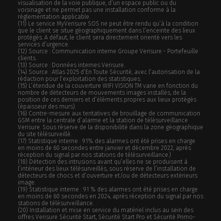
visualisation de la voie publique, d’un espace public ou du
voisinage et ne permet pas une installation conforme à la
réglementation applicable.
(11) Le service MyVerisure SOS ne peut être rendu qu’à la condition
que le client se situe géographiquement dans l’enceinte des lieux
protégés. A défaut, le client sera directement orienté vers les
services d’urgence.
(12) Source : Communication interne Groupe Verisure - Portefeuille
clients.
(13) Source : Données internes Verisure.
(14) Source : Atlas 2025 d’En Toute Sécurité, avec l’autorisation de la
rédaction pour l’exploitation des statistiques.
(15) L’étendue de la couverture WIFI VISION TM varie en fonction du
nombre de détecteurs de mouvements images installés, de la
position de ces derniers et d’éléments propres aux lieux protégés
(épaisseur des murs).
(16) Contre-mesure aux tentatives de brouillage de communication
GSM entre la centrale d’alarme et la station de télésurveillance
Verisure. Sous réserve de la disponibilité dans la zone géographique
du site télésurveillé.
(17) Statistique interne : 91% des alarmes ont été prises en charge
en moins de 60 secondes entre janvier et décembre 2022, après
réception du signal par nos stations de télésurveillance.)
(18) Détection des intrusions avant qu’elles ne se produisent à
l’intérieur des lieux télésurveillés, sous réserve de l’installation de
détecteurs de chocs et d’ouverture et/ou de détecteurs extérieurs
image.
(19) Statistique interne : 91 % des alarmes ont été prises en charge
en moins de 60 secondes en 2024, après réception du signal par nos
stations de télésurveillance.
(20)
Installation et mise en service du matériel inclus au sein des
offres Verisure Sécurité Start, Sécurité Start Pro et Sécurité Primo-