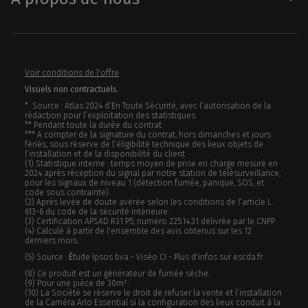
Voir conditions de l'offre
Visuels non contractuels.
* Source : Atlas 2024 d’En Toute Sécurité, avec l’autorisation de la
rédaction pour l’exploitation des statistiques.
** Pendant toute la durée du contrat
*** A compter de la signature du contrat, hors dimanches et jours
fériés, sous réserve de l’éligibilité technique des lieux objets de
l’installation et de la disponibilité du client
(1) Statistique interne : temps moyen de prise en charge mesuré en
2024 après réception du signal par notre station de télésurveillance,
pour les signaux de niveau 1 (détection fumée, panique, SOS, et
code sous contrainte).
(2) Après levée de doute avérée selon les conditions de l’article L.
613-6 du code de la sécurité intérieure.
(3) Certification APSAD R31 P5, numéro 225.14.31 délivrée par le CNPP.
(4) Calculé à partir de l'ensemble des avis obtenus sur les 12
derniers mois.
(5) Source :
É
tude Ipsos bva - Viséo CI - Plus d'infos sur escda.fr.
(8) Ce produit est un générateur de fumée sèche.
(9) Pour une pièce de 30m².
(10) La Société se réserve le droit de refuser la vente et l’installation
de la Caméra Arlo Essential si la configuration des lieux conduit à la