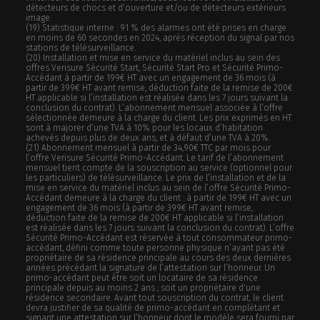
détecteurs de chocs et d’ouverture et/ou de détecteurs extérieurs
image.
(19) Statistique interne : 91 % des alarmes ont été prises en charge
en moins de 60 secondes en 2024, après réception du signal par nos
stations de télésurveillance.
(20)
Installation et mise en service du matériel inclus au sein des
offres Verisure Sécurité Start, Sécurité Start Pro et Sécurité Primo-
Accédant à partir de 199€ HT avec un engagement de 36 mois (à
partir de 399€ HT avant remise, déduction faite de la remise de 200€
HT applicable si l’installation est réalisée dans les 7 jours suivant la
conclusion du contrat). L’abonnement mensuel associée à l’offre
sélectionnée demeure à la charge du client. Les prix exprimés en HT
sont à majorer d’une TVA à 10% pour les locaux d’habitation
achevés depuis plus de deux ans, et à défaut d’une TVA à 20%.
(21)
Abonnement mensuel à partir de 34,90€ TTC par mois pour
l’offre Verisure Sécurité Primo-Accédant. Le tarif de l’abonnement
mensuel tient compte de la souscription au service (optionnel pour
les particuliers) de télésurveillance. Le prix de l’installation et de la
mise en service du matériel inclus au sein de l’offre Sécurité Primo-
Accédant demeure à la charge du client : à partir de 199€ HT avec un
engagement de 36 mois (à partir de 399€ HT avant remise,
déduction faite de la remise de 200€ HT applicable si l’installation
est réalisée dans les 7 jours suivant la conclusion du contrat). L’offre
Sécurité Primo-Accédant est réservée à tout consommateur primo-
accédant, défini comme toute personne physique n’ayant pas été
propriétaire de sa résidence principale au cours des deux dernières
années précédant la signature de l’attestation sur l’honneur. Un
primo-accédant peut être soit un locataire de sa résidence
principale depuis au moins 2 ans ; soit un propriétaire d'une
résidence secondaire. Avant tout souscription du contrat, le client
devra justifier de sa qualité de primo-accédant en complétant et
signant une attestation sur l’honneur dont le modèle sera fourni par