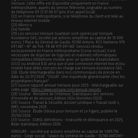
Verisure. Cette offre est disponible uniquement en France
métropolitaine, auprès du service Télévente, joignable au numéro
de téléphone 09 72 67 00 07 (prix d’un appel local).
(22) en France métropolitaine, si le téléphone du client est relié au
réseau internet mobile.
(23) Allons-y
(24) Famille
(25) Les services Verisure Guardian sont opérés par Verisure
Assistance SAS, société par actions simplifiée au capital de 10 000
euros, 1 Place du Général de Gaulle, 92160 Antony. RCS Nanterre 979
091 667 – N° de TVA : FR 68 979 091 667. Services rendus
exclusivement en France métropolitaine (Corse incluse). Il est
nécessaire de disposer de logiciels et matériels informatiques
compatibles (téléphone mobile avec un système d’exploitation
iOS12 ou Android 8.0) ainsi que d’une connexion internet fixe et/ou
mobile haut débit, non pris en charge par Verisure Assistance SAS.
(26) Etude téléchargeable dans nos communiqués de presse en
date du 20/01/2026 : "SQUAT : Une inquiétude grandissante chez les
propriétaires français"
(27) Source rapport annuel Verisure pour 2025 - téléchargeable sur
cette page :
https://www.verisure.com/annual-reports
(28) Source : Ministère de l'Intérieur, Statistiques des services
d'incendie et de secours, édition 2024 (données 2023).
(29) Source : Travail & Sécurité, dossier juridique « Travail isolé »,
INRS, novembre 2025.
(30) Source : Étude Odoxa pour Verisure et Le Figaro, publiée le
25/06/2026.
(31) Source : SSMSI, définitions - Insécurité et délinquance en 2025,
Bilan statistique, édition 2026.
VERISURE - société par actions simplifiée au capital de 1.085.736
euros - Siège social : 1 place du Général de Gaulle - 92160 ANTONY -