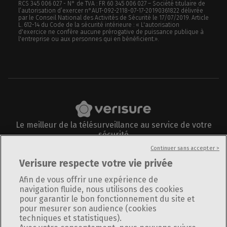
RCS 345 006 027 - N° de TVA : FR 60 345 006 027 – Société titulaire de
l’autorisation d’exercer n°AUT-092-2118-07-17-20190361822 délivrée
par le Conseil National des Activités de Sécurité le 17/07/2019. Article
L. 612-14 du Code de la sécurité intérieure : « L'autorisation
d'exercice ne confère aucune prérogative de puissance publique à
l'entreprise ou aux personnes qui en bénéficient.».
Le meilleur de la télésurveillance au service de votre
sécurité
Suivez-nous sur
Continuer sans accepter >
Verisure respecte votre vie privée
Afin de vous offrir une expérience de
navigation fluide, nous utilisons des cookies
pour garantir le bon fonctionnement du site et
Informations légales
pour mesurer son audience (cookies
Plan du site
techniques et statistiques).