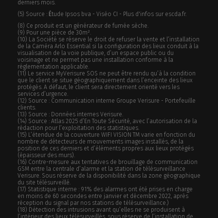
derniers mois.
(5) Source :
É
tude Ipsos bva - Viséo CI - Plus d'infos sur escda.fr.
(8) Ce produit est un générateur de fumée sèche.
(9) Pour une pièce de 30m².
(10) La Société se réserve le droit de refuser la vente et l’installation
de la Caméra Arlo Essential si la configuration des lieux conduit à la
visualisation de la voie publique, d’un espace public ou du
voisinage et ne permet pas une installation conforme à la
réglementation applicable.
(11) Le service MyVerisure SOS ne peut être rendu qu’à la condition
que le client se situe géographiquement dans l’enceinte des lieux
protégés. A défaut, le client sera directement orienté vers les
services d’urgence.
(12) Source : Communication interne Groupe Verisure - Portefeuille
clients.
(13) Source : Données internes Verisure.
(14) Source : Atlas 2025 d’En Toute Sécurité, avec l’autorisation de la
rédaction pour l’exploitation des statistiques.
(15) L’étendue de la couverture WIFI VISION TM varie en fonction du
nombre de détecteurs de mouvements images installés, de la
position de ces derniers et d’éléments propres aux lieux protégés
(épaisseur des murs).
(16) Contre-mesure aux tentatives de brouillage de communication
GSM entre la centrale d’alarme et la station de télésurveillance
Verisure. Sous réserve de la disponibilité dans la zone géographique
du site télésurveillé.
(17) Statistique interne : 91% des alarmes ont été prises en charge
en moins de 60 secondes entre janvier et décembre 2022, après
réception du signal par nos stations de télésurveillance.)
(18) Détection des intrusions avant qu’elles ne se produisent à
l’intérieur des lieux télésurveillés, sous réserve de l’installation de