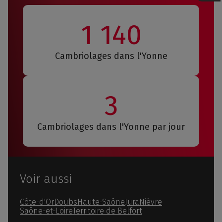
1 140
Cambriolages dans l'Yonne
3
Cambriolages dans l'Yonne par jour
Voir aussi
Côte-d'Or
Doubs
Haute-Saône
Jura
Nièvre
Saône-et-Loire
Territoire de Belfort