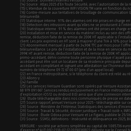
(13) Source : Données internes Verisure.
(14) Source : Atlas 2025 d’En Toute Sécurité, avec l’autorisation de la 
(15) L’étendue de la couverture WIFI VISION TM varie en fonction du 
(16) Contre-mesure aux tentatives de brouillage de communication GSM
télésurveillé.
(17) Statistique interne : 91% des alarmes ont été prises en charge e
(18) Détection des intrusions avant qu’elles ne se produisent à l’inté
(19) Statistique interne : 91 % des alarmes ont été prises en charge 
(20)
Installation et mise en service du matériel inclus au sein des of
remise, déduction faite de la remise de 200€ HT applicable si l’insta
client. Les prix exprimés en HT sont à majorer d’une TVA à 10% pour 
(21)
Abonnement mensuel à partir de 34,90€ TTC par mois pour l’offre 
télésurveillance. Le prix de l’installation et de la mise en service du
399€ HT avant remise, déduction faite de la remise de 200€ HT applica
primo-accédant, défini comme toute personne physique n’ayant pas ét
accédant peut être soit un locataire de sa résidence principale depuis
accédant en complétant et signant une attestation sur l’honneur dont
numéro de téléphone 09 72 67 00 07 (prix d’un appel local).
(22) en France métropolitaine, si le téléphone du client est relié au r
(23) Allons-y
(24) Famille
(25) Les services Verisure Guardian sont opérés par Verisure Assistanc
68 979 091 667. Services rendus exclusivement en France métropolitai
d’exploitation iOS12 ou Android 8.0) ainsi que d’une connexion intern
(26) Etude téléchargeable dans nos communiqués de presse en date d
(27) Source rapport annuel Verisure pour 2025 - téléchargeable sur ce
(28) Source : Ministère de l'Intérieur, Statistiques des services d'ince
(29) Source : Travail & Sécurité, dossier juridique « Travail isolé », IN
(30) Source : Étude Odoxa pour Verisure et Le Figaro, publiée le 25/0
(31) Source : SSMSI, définitions - Insécurité et délinquance en 2025, Bil
VERISURE - société par actions simplifiée au capital de 1.085.736 euros
d’exercer n°AUT-092-2118-07-17-20190361822 délivrée par le Conseil Nati