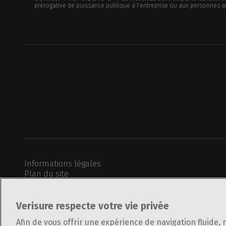
prérogative de puissance publique à l'entreprise ou aux personnes qu
Informations légales
Plan du site
Politique de confidentialité
Utilisation des cookies
Politique de divulgation responsable
Verisure respecte votre vie privée
Gérer Utiq
Afin de vous offrir une expérience de navigation fluide, 
Modifier vos préférences