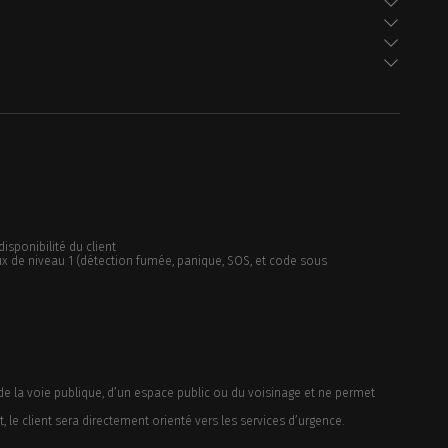
disponibilité du client
aux de niveau 1 (détection fumée, panique, SOS, et code sous
on de la voie publique, d’un espace public ou du voisinage et ne permet
 le client sera directement orienté vers les services d’urgence.