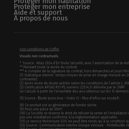
Protéger mon habitation
Protéger mon entreprise
Aide et support
À propos de nous
Voir conditions de l'offre
Visuels non contractuels.
* Source : Atlas 2024 d’En Toute Sécurité, avec l’autorisation de la réd
** Pendant toute la durée du contrat
*** A compter de la signature du contrat, hors dimanches et jours fériés
(1) Statistique interne : temps moyen de prise en charge mesuré en 20
contrainte).
(2) Après levée de doute avérée selon les conditions de l’article L. 613
(3) Certification APSAD R31 P5, numéro 225.14.31 délivrée par le CNPP.
(4) Calculé à partir de l'ensemble des avis obtenus sur les 12 derniers
(5) Source :
É
tude Ipsos bva - Viséo CI - Plus d'infos sur escda.fr.
(8) Ce produit est un générateur de fumée sèche.
(9) Pour une pièce de 30m².
(10) La Société se réserve le droit de refuser la vente et l’installati
pas une installation conforme à la réglementation applicable.
(11) Le service MyVerisure SOS ne peut être rendu qu’à la condition qu
(12) Source : Communication interne Groupe Verisure - Portefeuille cli