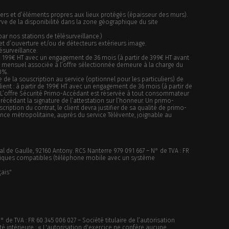
ers et d’éléments propres aux lieux protégés (épaisseur des murs).
ve de la disponibilité dans la zone géographique du site
ar nos stations de télésurveillance.)
s et d’ouverture et/ou de détecteurs extérieurs image.
ésurveillance.
r de 199€ HT avec un engagement de 36 mois (à partir de 399€ HT avant
ent mensuel associée à l’offre sélectionnée demeure à la charge du
0%.
e la souscription au service (optionnel pour les particuliers) de
client : à partir de 199€ HT avec un engagement de 36 mois (à partir de
t). L’offre Sécurité Primo-Accédant est réservée à tout consommateur
cédant la signature de l’attestation sur l’honneur. Un primo-
iption du contrat, le client devra justifier de sa qualité de primo-
nce métropolitaine, auprès du service Télévente, joignable au
al de Gaulle, 92160 Antony. RCS Nanterre 979 091 667 – N° de TVA : FR
rmatiques compatibles (téléphone mobile avec un système
çais"
 de TVA : FR 60 345 006 027 – Société titulaire de l’autorisation
ité intérieure : « L'autorisation d'exercice ne confère aucune