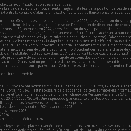
rédaction pour l’exploitation des statistiques.
nombre de détecteurs de mouvements images installés, de la position de ces derni
 entre la centrale d’alarme et la station de télésurveillance Verisure. Sous réser
n moins de 60 secondes entre janvier et décembre 2022, après réception du signal p
rieur des lieux télésurveillés, sous réserve de l’installation de détecteurs de choc
en moins de 60 secondes en 2024, après réception du signal par nos stations de tél
fres Verisure Sécurité Start, Sécurité Start Pro et Sécurité Primo-Accédant à parti
llation est réalisée dans les 7 jours suivant la conclusion du contrat). L’abonnem
les locaux d’habitation achevés depuis plus de deux ans, et à défaut d’une TVA à 2
Verisure Sécurité Primo-Accédant. Le tarif de l’abonnement mensuel tient compte d
 matériel inclus au sein de l’offre Sécurité Primo-Accédant demeure à la charge du 
ble si l’installation est réalisée dans les 7 jours suivant la conclusion du contra
é propriétaire de sa résidence principale au cours des deux dernières années pré
 au moins 2 ans ; soit un propriétaire d'une résidence secondaire. Avant tout souscr
 le modèle sera fourni par Verisure. Cette offre est disponible uniquement en Fra
éseau internet mobile.
e SAS, société par actions simplifiée au capital de 10 000 euros, 1 Place du Génér
ne (Corse incluse). Il est nécessaire de disposer de logiciels et matériels info
et fixe et/ou mobile haut débit, non pris en charge par Verisure Assistance SAS.
u 20/01/2026 : "SQUAT : Une inquiétude grandissante chez les propriétaires fran
tte page :
https://www.verisure.com/annual-reports
ndie et de secours, édition 2024 (données 2023).
RS, novembre 2025.
6/2026.
an statistique, édition 2026.
 - Siège social : 1 place du Général de Gaulle - 92160 ANTONY - RCS 345 006 027 - N°
onal des Activités de Sécurité le 17/07/2019. Article L. 612-14 du Code de la sécur