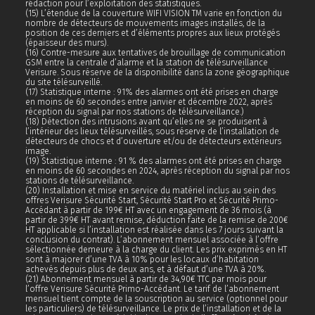
rédaction pour l’exploitation des statistiques.
(15) L’étendue de la couverture WIFI VISION TM varie en fonction du
nombre de détecteurs de mouvements images installés, de la
position de ces derniers et d’éléments propres aux lieux protégés
(épaisseur des murs).
(16) Contre-mesure aux tentatives de brouillage de communication
GSM entre la centrale d’alarme et la station de télésurveillance
Verisure. Sous réserve de la disponibilité dans la zone géographique
du site télésurveillé.
(17) Statistique interne : 91% des alarmes ont été prises en charge
en moins de 60 secondes entre janvier et décembre 2022, après
réception du signal par nos stations de télésurveillance.)
(18) Détection des intrusions avant qu’elles ne se produisent à
l’intérieur des lieux télésurveillés, sous réserve de l’installation de
détecteurs de chocs et d’ouverture et/ou de détecteurs extérieurs
image.
(19) Statistique interne : 91 % des alarmes ont été prises en charge
en moins de 60 secondes en 2024, après réception du signal par nos
stations de télésurveillance.
(20)
Installation et mise en service du matériel inclus au sein des
offres Verisure Sécurité Start, Sécurité Start Pro et Sécurité Primo-
Accédant à partir de 199€ HT avec un engagement de 36 mois (à
partir de 399€ HT avant remise, déduction faite de la remise de 200€
HT applicable si l’installation est réalisée dans les 7 jours suivant la
conclusion du contrat). L’abonnement mensuel associée à l’offre
sélectionnée demeure à la charge du client. Les prix exprimés en HT
sont à majorer d’une TVA à 10% pour les locaux d’habitation
achevés depuis plus de deux ans, et à défaut d’une TVA à 20%.
(21)
Abonnement mensuel à partir de 34,90€ TTC par mois pour
l’offre Verisure Sécurité Primo-Accédant. Le tarif de l’abonnement
mensuel tient compte de la souscription au service (optionnel pour
les particuliers) de télésurveillance. Le prix de l’installation et de la