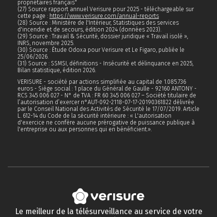
propriétaires français"
(27) Source rapport annuel Verisure pour 2025 - téléchargeable sur
cette page :
https://www.verisure.com/annual-reports
(28) Source : Ministère de l'Intérieur, Statistiques des services
d'incendie et de secours, édition 2024 (données 2023).
(29) Source : Travail & Sécurité, dossier juridique « Travail isolé »,
INRS, novembre 2025.
(30) Source : Étude Odoxa pour Verisure et Le Figaro, publiée le
25/06/2026.
(31) Source : SSMSI, définitions - Insécurité et délinquance en 2025,
Bilan statistique, édition 2026.
VERISURE - société par actions simplifiée au capital de 1.085.736
euros - Siège social : 1 place du Général de Gaulle - 92160 ANTONY -
RCS 345 006 027 - N° de TVA : FR 60 345 006 027 – Société titulaire de
l’autorisation d’exercer n°AUT-092-2118-07-17-20190361822 délivrée
par le Conseil National des Activités de Sécurité le 17/07/2019. Article
L. 612-14 du Code de la sécurité intérieure : « L'autorisation
d'exercice ne confère aucune prérogative de puissance publique à
l'entreprise ou aux personnes qui en bénéficient.».
Le meilleur de la télésurveillance au service de votre