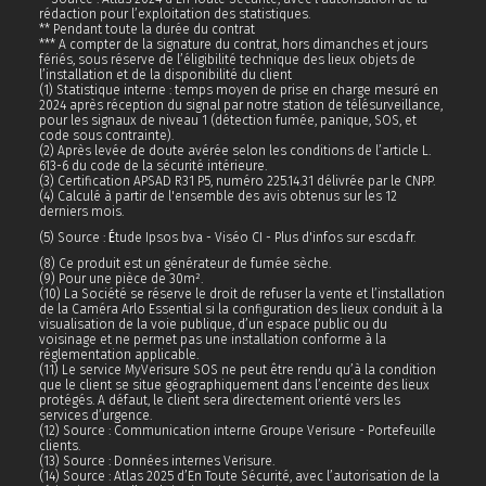
rédaction pour l’exploitation des statistiques.
** Pendant toute la durée du contrat
*** A compter de la signature du contrat, hors dimanches et jours
fériés, sous réserve de l’éligibilité technique des lieux objets de
l’installation et de la disponibilité du client
(1) Statistique interne : temps moyen de prise en charge mesuré en
2024 après réception du signal par notre station de télésurveillance,
pour les signaux de niveau 1 (détection fumée, panique, SOS, et
code sous contrainte).
(2) Après levée de doute avérée selon les conditions de l’article L.
613-6 du code de la sécurité intérieure.
(3) Certification APSAD R31 P5, numéro 225.14.31 délivrée par le CNPP.
(4) Calculé à partir de l'ensemble des avis obtenus sur les 12
derniers mois.
(5) Source :
É
tude Ipsos bva - Viséo CI - Plus d'infos sur escda.fr.
(8) Ce produit est un générateur de fumée sèche.
(9) Pour une pièce de 30m².
(10) La Société se réserve le droit de refuser la vente et l’installation
de la Caméra Arlo Essential si la configuration des lieux conduit à la
visualisation de la voie publique, d’un espace public ou du
voisinage et ne permet pas une installation conforme à la
réglementation applicable.
(11) Le service MyVerisure SOS ne peut être rendu qu’à la condition
que le client se situe géographiquement dans l’enceinte des lieux
protégés. A défaut, le client sera directement orienté vers les
services d’urgence.
(12) Source : Communication interne Groupe Verisure - Portefeuille
clients.
(13) Source : Données internes Verisure.
(14) Source : Atlas 2025 d’En Toute Sécurité, avec l’autorisation de la