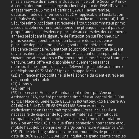
mise en service du matériel inclus au sein de l’offre Sécurité Primo-
Accédant demeure à la charge du client : à partir de 199€ HT avec un
engagement de 36 mois (à partir de 399€ HT avant remise,
déduction faite de la remise de 200€ HT applicable si l’installation
est réalisée dans les 7 jours suivant la conclusion du contrat). L’offre
Sécurité Primo-Accédant est réservée à tout consommateur primo-
accédant, défini comme toute personne physique n’ayant pas été
propriétaire de sa résidence principale au cours des deux dernières
années précédant la signature de l’attestation sur l’honneur. Un
primo-accédant peut être soit un locataire de sa résidence
principale depuis au moins 2 ans ; soit un propriétaire d'une
résidence secondaire. Avant tout souscription du contrat, le client
devra justifier de sa qualité de primo-accédant en complétant et
signant une attestation sur l’honneur dont le modèle sera fourni par
Verisure. Cette offre est disponible uniquement en France
métropolitaine, auprès du service Télévente, joignable au numéro
de téléphone 09 72 67 00 07 (prix d’un appel local).
(22) en France métropolitaine, si le téléphone du client est relié au
réseau internet mobile.
(23) Allons-y
(24) Famille
(25) Les services Verisure Guardian sont opérés par Verisure
Assistance SAS, société par actions simplifiée au capital de 10 000
euros, 1 Place du Général de Gaulle, 92160 Antony. RCS Nanterre 979
091 667 – N° de TVA : FR 68 979 091 667. Services rendus
exclusivement en France métropolitaine (Corse incluse). Il est
nécessaire de disposer de logiciels et matériels informatiques
compatibles (téléphone mobile avec un système d’exploitation
iOS12 ou Android 8.0) ainsi que d’une connexion internet fixe et/ou
mobile haut débit, non pris en charge par Verisure Assistance SAS.
(26) Etude téléchargeable dans nos communiqués de presse en
date du 20/01/2026 : "SQUAT : Une inquiétude grandissante chez les