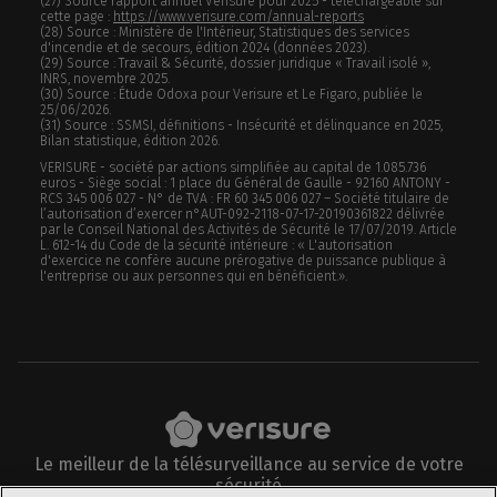
(27) Source rapport annuel Verisure pour 2025 - téléchargeable sur
cette page :
https://www.verisure.com/annual-reports
(28) Source : Ministère de l'Intérieur, Statistiques des services
d'incendie et de secours, édition 2024 (données 2023).
(29) Source : Travail & Sécurité, dossier juridique « Travail isolé »,
INRS, novembre 2025.
(30) Source : Étude Odoxa pour Verisure et Le Figaro, publiée le
25/06/2026.
(31) Source : SSMSI, définitions - Insécurité et délinquance en 2025,
Bilan statistique, édition 2026.
VERISURE - société par actions simplifiée au capital de 1.085.736
euros - Siège social : 1 place du Général de Gaulle - 92160 ANTONY -
RCS 345 006 027 - N° de TVA : FR 60 345 006 027 – Société titulaire de
l’autorisation d’exercer n°AUT-092-2118-07-17-20190361822 délivrée
par le Conseil National des Activités de Sécurité le 17/07/2019. Article
L. 612-14 du Code de la sécurité intérieure : « L'autorisation
d'exercice ne confère aucune prérogative de puissance publique à
l'entreprise ou aux personnes qui en bénéficient.».
Le meilleur de la télésurveillance au service de votre
sécurité