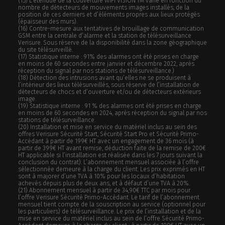
(15) L’étendue de la couverture WIFI VISION TM varie en fonction du
nombre de détecteurs de mouvements images installés, de la
position de ces derniers et d’éléments propres aux lieux protégés
(épaisseur des murs).
(16) Contre-mesure aux tentatives de brouillage de communication
GSM entre la centrale d’alarme et la station de télésurveillance
Verisure. Sous réserve de la disponibilité dans la zone géographique
du site télésurveillé.
(17) Statistique interne : 91% des alarmes ont été prises en charge
en moins de 60 secondes entre janvier et décembre 2022, après
réception du signal par nos stations de télésurveillance.)
(18) Détection des intrusions avant qu’elles ne se produisent à
l’intérieur des lieux télésurveillés, sous réserve de l’installation de
détecteurs de chocs et d’ouverture et/ou de détecteurs extérieurs
image.
(19) Statistique interne : 91 % des alarmes ont été prises en charge
en moins de 60 secondes en 2024, après réception du signal par nos
stations de télésurveillance.
(20)
Installation et mise en service du matériel inclus au sein des
offres Verisure Sécurité Start, Sécurité Start Pro et Sécurité Primo-
Accédant à partir de 199€ HT avec un engagement de 36 mois (à
partir de 399€ HT avant remise, déduction faite de la remise de 200€
HT applicable si l’installation est réalisée dans les 7 jours suivant la
conclusion du contrat). L’abonnement mensuel associée à l’offre
sélectionnée demeure à la charge du client. Les prix exprimés en HT
sont à majorer d’une TVA à 10% pour les locaux d’habitation
achevés depuis plus de deux ans, et à défaut d’une TVA à 20%.
(21)
Abonnement mensuel à partir de 34,90€ TTC par mois pour
l’offre Verisure Sécurité Primo-Accédant. Le tarif de l’abonnement
mensuel tient compte de la souscription au service (optionnel pour
les particuliers) de télésurveillance. Le prix de l’installation et de la
mise en service du matériel inclus au sein de l’offre Sécurité Primo-