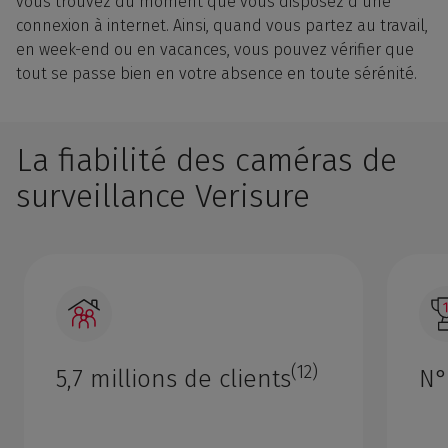
vous trouvez du moment que vous disposez d’une
connexion à
internet
. Ainsi, quand vous partez au travail,
en week-end ou en vacances, vous pouvez vérifier que
tout se passe bien en votre absence en toute sérénité.
La fiabilité des caméras de
surveillance Verisure
(12)
5,7 millions de clients
N°