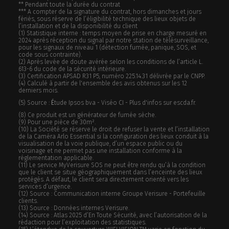
** Pendant toute la durée du contrat
*** A compter de la signature du contrat, hors dimanches et jours
fériés, sous réserve de l’éligibilité technique des lieux objets de
l’installation et de la disponibilité du client
(1) Statistique interne : temps moyen de prise en charge mesuré en
2024 après réception du signal par notre station de télésurveillance,
pour les signaux de niveau 1 (détection fumée, panique, SOS, et
code sous contrainte).
(2) Après levée de doute avérée selon les conditions de l’article L.
613-6 du code de la sécurité intérieure.
(3) Certification APSAD R31 P5, numéro 225.14.31 délivrée par le CNPP.
(4) Calculé à partir de l'ensemble des avis obtenus sur les 12
derniers mois.
(5) Source :
É
tude Ipsos bva - Viséo CI - Plus d'infos sur escda.fr.
(8) Ce produit est un générateur de fumée sèche.
(9) Pour une pièce de 30m².
(10) La Société se réserve le droit de refuser la vente et l’installation
de la Caméra Arlo Essential si la configuration des lieux conduit à la
visualisation de la voie publique, d’un espace public ou du
voisinage et ne permet pas une installation conforme à la
réglementation applicable.
(11) Le service MyVerisure SOS ne peut être rendu qu’à la condition
que le client se situe géographiquement dans l’enceinte des lieux
protégés. A défaut, le client sera directement orienté vers les
services d’urgence.
(12) Source : Communication interne Groupe Verisure - Portefeuille
clients.
(13) Source : Données internes Verisure.
(14) Source : Atlas 2025 d’En Toute Sécurité, avec l’autorisation de la
rédaction pour l’exploitation des statistiques.