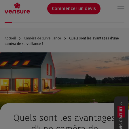
Aller
au
Commencer un devis
contenu
principal
Accueil
Caméra de surveillance
Quels sont les avantages d'une
caméra de surveillance ?
DEVIS GRATUIT
Quels sont les avantages
d'une caméra de