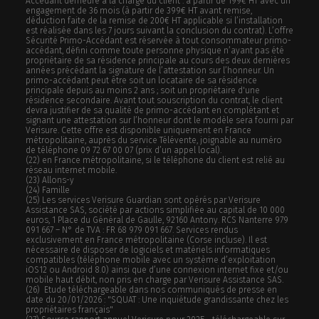
Accédant demeure à la charge du client : à partir de 199€ HT avec un
engagement de 36 mois (à partir de 399€ HT avant remise,
déduction faite de la remise de 200€ HT applicable si l’installation
est réalisée dans les 7 jours suivant la conclusion du contrat). L’offre
Sécurité Primo-Accédant est réservée à tout consommateur primo-
accédant, défini comme toute personne physique n’ayant pas été
propriétaire de sa résidence principale au cours des deux dernières
années précédant la signature de l’attestation sur l’honneur. Un
primo-accédant peut être soit un locataire de sa résidence
principale depuis au moins 2 ans ; soit un propriétaire d'une
résidence secondaire. Avant tout souscription du contrat, le client
devra justifier de sa qualité de primo-accédant en complétant et
signant une attestation sur l’honneur dont le modèle sera fourni par
Verisure. Cette offre est disponible uniquement en France
métropolitaine, auprès du service Télévente, joignable au numéro
de téléphone 09 72 67 00 07 (prix d’un appel local).
(22) en France métropolitaine, si le téléphone du client est relié au
réseau internet mobile.
(23) Allons-y
(24) Famille
(25) Les services Verisure Guardian sont opérés par Verisure
Assistance SAS, société par actions simplifiée au capital de 10 000
euros, 1 Place du Général de Gaulle, 92160 Antony. RCS Nanterre 979
091 667 – N° de TVA : FR 68 979 091 667. Services rendus
exclusivement en France métropolitaine (Corse incluse). Il est
nécessaire de disposer de logiciels et matériels informatiques
compatibles (téléphone mobile avec un système d’exploitation
iOS12 ou Android 8.0) ainsi que d’une connexion internet fixe et/ou
mobile haut débit, non pris en charge par Verisure Assistance SAS.
(26) Etude téléchargeable dans nos communiqués de presse en
date du 20/01/2026 : "SQUAT : Une inquiétude grandissante chez les
propriétaires français"