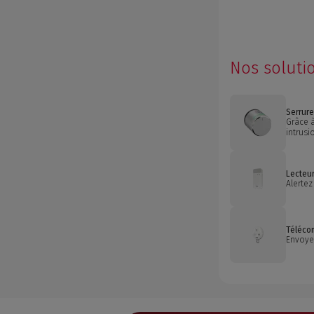
Nos soluti
Serrur
Grâce à
intrusi
Lecteur
Alertez
Téléco
Envoye