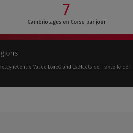
7
Cambriolages en Corse par jour
égions
retagne
Centre-Val de Loire
Grand Est
Hauts-de-France
Ile-de-F