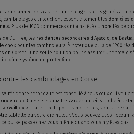
, chaque année, des cas de cambriolages sont signalés à la po
té, cambriolages qui touchent essentiellement les
domiciles d
nels
. Plus de 1000 commerces ont ainsi été cambriolés depuis
e de l’année, les
résidences secondaires d’Ajaccio, de Bastia,
 de choix pour les cambrioleurs. À noter que plus de 1200 rés
s en Corse*. Une seule solution pour s’assurer une totale sé
aire d’un
système de protection
.
contre les cambriolages en Corse
a résidence secondaire est conseillé à tous ceux qui veulent
condaire en Corse
et souhaitez garder un œil sur elle à distance,
osurveillance
. Grâce aux dispositifs modernes, vous aurez ac
tre tablette ou votre ordinateur. Vous pouvez aussi recourir 
er ce qui se passe chez vous même quand vous n’y êtes pas.