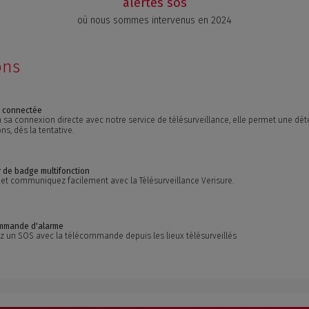
alertes sos
où nous sommes intervenus en 2024
ons
e connectée
 sa connexion directe avec notre service de télésurveillance, elle permet une dét
ons, dès la tentative.
 de badge multifonction
 et communiquez facilement avec la Télésurveillance Verisure.
mmande d'alarme
z un SOS avec la télécommande depuis les lieux télésurveillés