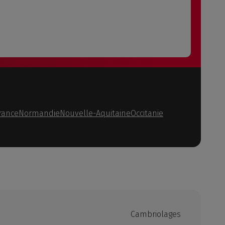
rance
Normandie
Nouvelle-Aquitaine
Occitanie
Cambriolages