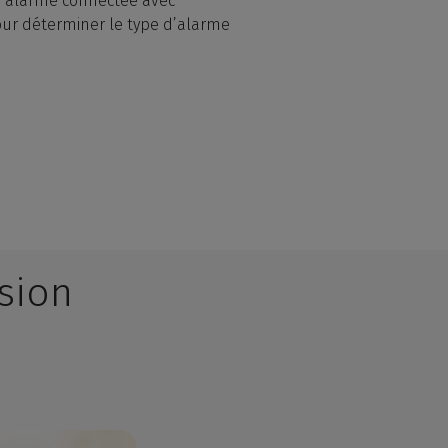
l, alarme connectée avec
our déterminer le type d’alarme
usion