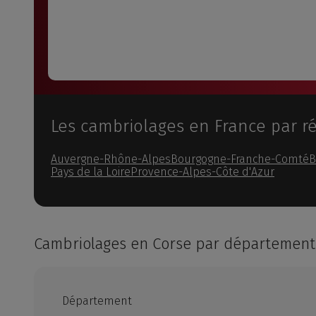
Les cambriolages en France par r
Auvergne-Rhône-Alpes
Bourgogne-Franche-Comté
B
Pays de la Loire
Provence-Alpes-Côte d'Azur
Cambriolages en Corse par département
Département